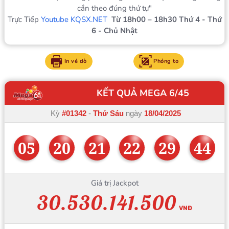
cần theo đúng thứ tự"
Trực Tiếp
Youtube KQSX.NET
Từ 18h00 – 18h30 Thứ 4 - Thứ
6 - Chủ Nhật
In vé dò
Phóng to
KẾT QUẢ MEGA 6/45
Kỳ
#01342
-
Thứ Sáu
ngày
18/04/2025
05
20
21
22
29
44
Giá trị Jackpot
30.530.141.500
VNĐ