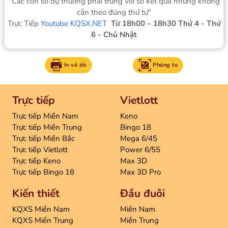
"Các con số dự thưởng phải trùng với số kết quả nhưng không
cần theo đúng thứ tự"
Trực Tiếp
Youtube KQSX.NET
Từ 18h00 – 18h30 Thứ 4 - Thứ
6 - Chủ Nhật
In vé dò
Phóng to
Trực tiếp
Vietlott
Trực tiếp Miền Nam
Keno
Trực tiếp Miền Trung
Bingo 18
Trực tiếp Miền Bắc
Mega 6/45
Trực tiếp Vietlott
Power 6/55
Trực tiếp Keno
Max 3D
Trực tiếp Bingo 18
Max 3D Pro
Kiến thiết
Đầu đuôi
KQXS Miền Nam
Miền Nam
KQXS Miền Trung
Miền Trung