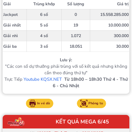
Giải
Trùng khớp
Số lượng
Giá trị
Jackpot
6 số
0
15.558.285.000
Giải nhất
5 số
19
10.000.000
Giải nhì
4 số
1.072
300.000
Giải ba
3 số
18.051
30.000
Lưu ý:
"Các con số dự thưởng phải trùng với số kết quả nhưng không
cần theo đúng thứ tự"
Trực Tiếp
Youtube KQSX.NET
Từ 18h00 – 18h30 Thứ 4 - Thứ
6 - Chủ Nhật
In vé dò
Phóng to
KẾT QUẢ MEGA 6/45