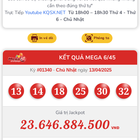
cần theo đúng thứ tự"
Trực Tiếp
Youtube KQSX.NET
Từ 18h00 – 18h30 Thứ 4 - Thứ
6 - Chủ Nhật
In vé dò
Phóng to
KẾT QUẢ MEGA 6/45
Kỳ
#01340
-
Chủ Nhật
ngày
13/04/2025
13
14
18
25
30
32
Giá trị Jackpot
23.646.884.500
VNĐ