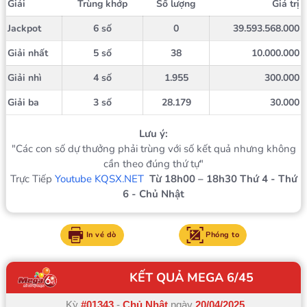
Giải
Trùng khớp
Số lượng
Giá trị
Jackpot
6 số
0
39.593.568.000
Giải nhất
5 số
38
10.000.000
Giải nhì
4 số
1.955
300.000
Giải ba
3 số
28.179
30.000
Lưu ý:
"Các con số dự thưởng phải trùng với số kết quả nhưng không
cần theo đúng thứ tự"
Trực Tiếp
Youtube KQSX.NET
Từ 18h00 – 18h30 Thứ 4 - Thứ
6 - Chủ Nhật
In vé dò
Phóng to
KẾT QUẢ MEGA 6/45
Kỳ
#01343
-
Chủ Nhật
ngày
20/04/2025