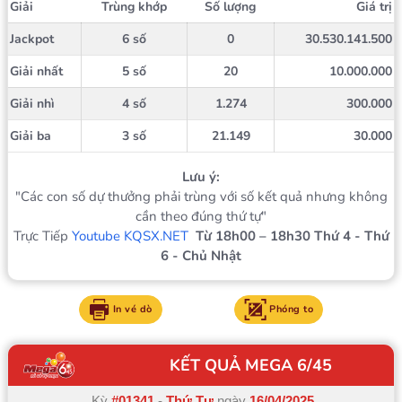
Giải
Trùng khớp
Số lượng
Giá trị
Jackpot
6 số
0
30.530.141.500
Giải nhất
5 số
20
10.000.000
Giải nhì
4 số
1.274
300.000
Giải ba
3 số
21.149
30.000
Lưu ý:
"Các con số dự thưởng phải trùng với số kết quả nhưng không
cần theo đúng thứ tự"
Trực Tiếp
Youtube KQSX.NET
Từ 18h00 – 18h30 Thứ 4 - Thứ
6 - Chủ Nhật
In vé dò
Phóng to
KẾT QUẢ MEGA 6/45
Kỳ
#01341
-
Thứ Tư
ngày
16/04/2025