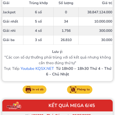
Giải
Trùng khớp
Số lượng
Giá trị
Jackpot
6 số
0
38.847.124.000
Giải nhất
5 số
34
10.000.000
Giải nhì
4 số
1.756
300.000
Giải ba
3 số
26.810
30.000
Lưu ý:
"Các con số dự thưởng phải trùng với số kết quả nhưng không
cần theo đúng thứ tự"
Trực Tiếp
Youtube KQSX.NET
Từ 18h00 – 18h30 Thứ 4 - Thứ
6 - Chủ Nhật
In vé dò
Phóng to
KẾT QUẢ MEGA 6/45