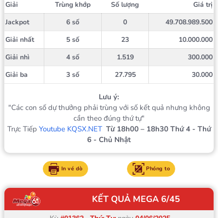
Giải
Trùng khớp
Số lượng
Giá trị
Jackpot
6 số
0
49.708.989.500
Giải nhất
5 số
23
10.000.000
Giải nhì
4 số
1.519
300.000
Giải ba
3 số
27.795
30.000
Lưu ý:
"Các con số dự thưởng phải trùng với số kết quả nhưng không
cần theo đúng thứ tự"
Trực Tiếp
Youtube KQSX.NET
Từ 18h00 – 18h30 Thứ 4 - Thứ
6 - Chủ Nhật
In vé dò
Phóng to
KẾT QUẢ MEGA 6/45