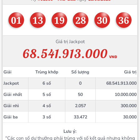
01
13
19
28
30
36
Giá trị Jackpot
68.541.913.000
VNĐ
Giải
Trùng khớp
Số lượng
Giá trị
Jackpot
6 số
0
68.541.913.000
Giải nhất
5 số
50
10.000.000
Giải nhì
4 số
2.057
300.000
Giải ba
3 số
33.472
30.000
Lưu ý:
"Các con số dự thưởng phải trùng với số kết quả nhưng không