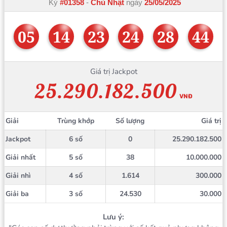
Kỳ
#01358
-
Chủ Nhật
ngày
25/05/2025
05
14
23
24
28
44
Giá trị Jackpot
25.290.182.500
VNĐ
Giải
Trùng khớp
Số lượng
Giá trị
Jackpot
6 số
0
25.290.182.500
Giải nhất
5 số
38
10.000.000
Giải nhì
4 số
1.614
300.000
Giải ba
3 số
24.530
30.000
Lưu ý: