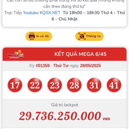
"Các con số dự thưởng phải trùng với số kết quả nhưng không
cần theo đúng thứ tự"
Trực Tiếp
Youtube KQSX.NET
Từ 18h00 – 18h30 Thứ 4 - Thứ
6 - Chủ Nhật
In vé dò
Phóng to
KẾT QUẢ MEGA 6/45
Kỳ
#01359
-
Thứ Tư
ngày
28/05/2025
17
22
23
28
31
41
Giá trị Jackpot
29.736.250.000
VNĐ