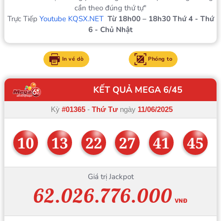
cần theo đúng thứ tự"
Trực Tiếp
Youtube KQSX.NET
Từ 18h00 – 18h30 Thứ 4 - Thứ
6 - Chủ Nhật
In vé dò
Phóng to
KẾT QUẢ MEGA 6/45
Kỳ
#01365
-
Thứ Tư
ngày
11/06/2025
10
13
22
27
41
45
Giá trị Jackpot
62.026.776.000
VNĐ