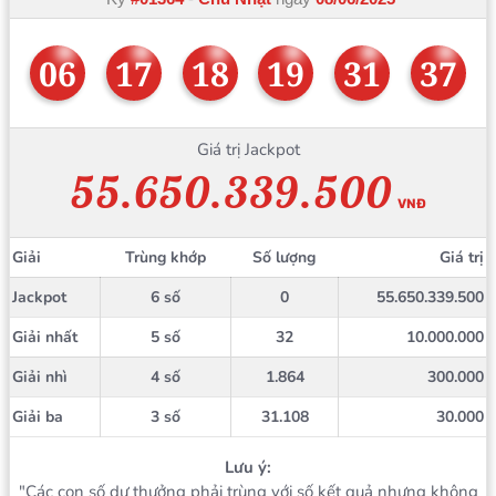
06
17
18
19
31
37
Giá trị Jackpot
55.650.339.500
VNĐ
Giải
Trùng khớp
Số lượng
Giá trị
Jackpot
6 số
0
55.650.339.500
Giải nhất
5 số
32
10.000.000
Giải nhì
4 số
1.864
300.000
Giải ba
3 số
31.108
30.000
Lưu ý:
"Các con số dự thưởng phải trùng với số kết quả nhưng không