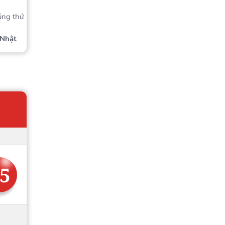
úng thứ
 Nhật
5