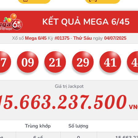
KẾT QUẢ MEGA 6/45
Xổ số
Mega 6/45
Kỳ
#01375
-
Thứ Sáu
ngày
04/07/2025
07
09
21
29
41
4
Giá trị Jackpot
15.663.237.500
VN
Trùng khớp
Số lượng