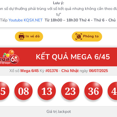
Lưu ý:
on số dự thưởng phải trùng với số kết quả nhưng không cần theo đ
tự"
 Tiếp
Youtube KQSX.NET
Từ 18h00 – 18h30 Thứ 4 - Thứ 6 - Chủ
In vé dò
Phóng to
KẾT QUẢ MEGA 6/45
Xổ số
Mega 6/45
Kỳ
#01376
-
Chủ Nhật
ngày
06/07/2025
05
08
13
23
36
4
Giá trị Jackpot