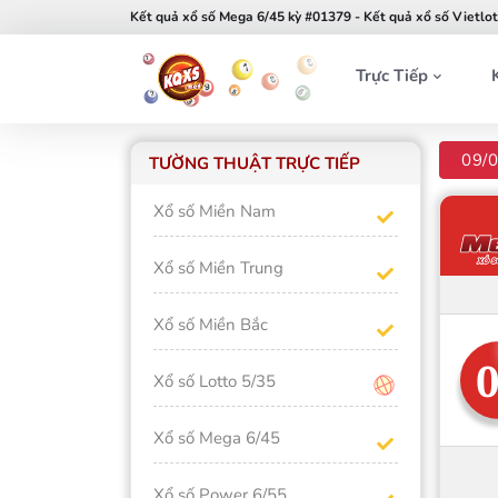
Kết quả xổ số Mega 6/45 kỳ #01379 - Kết quả xổ số Vietlo
Trực Tiếp
09/
TƯỜNG THUẬT TRỰC TIẾP
Xổ số Miền Nam
Xổ số Miền Trung
Xổ số Miền Bắc
Xổ số Lotto 5/35
Xổ số Mega 6/45
Xổ số Power 6/55