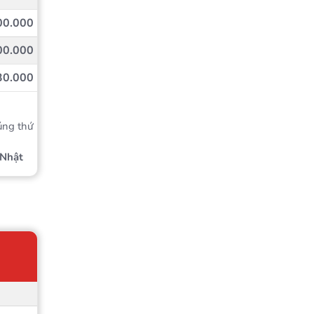
00.000
00.000
30.000
úng thứ
 Nhật