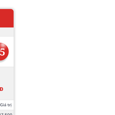
5
Đ
Giá trị