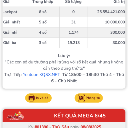
Giải
Trùng khớp
Số lượng
Giá trị
Jackpot
6 số
0
25.554.421.000
Giải nhất
5 số
31
10.000.000
Giải nhì
4 số
1.174
300.000
Giải ba
3 số
19.213
30.000
Lưu ý:
"Các con số dự thưởng phải trùng với số kết quả nhưng không
cần theo đúng thứ tự"
Trực Tiếp
Youtube KQSX.NET
Từ 18h00 – 18h30 Thứ 4 - Thứ
6 - Chủ Nhật
In vé dò
Phóng to
KẾT QUẢ MEGA 6/45
Kỳ
#01390
-
Thứ Sáu
ngày
08/08/2025