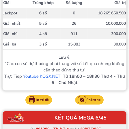
Giải
Trùng khớp
Số lượng
Giá trị
Jackpot
6 số
0
18.265.650.500
Giải nhất
5 số
26
10.000.000
Giải nhì
4 số
911
300.000
Giải ba
3 số
15.883
30.000
Lưu ý:
"Các con số dự thưởng phải trùng với số kết quả nhưng không
cần theo đúng thứ tự"
Trực Tiếp
Youtube KQSX.NET
Từ 18h00 – 18h30 Thứ 4 - Thứ
6 - Chủ Nhật
In vé dò
Phóng to
KẾT QUẢ MEGA 6/45