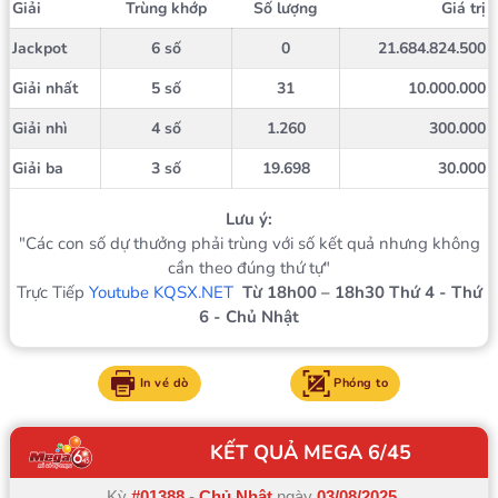
Giải
Trùng khớp
Số lượng
Giá trị
Jackpot
6 số
0
21.684.824.500
Giải nhất
5 số
31
10.000.000
Giải nhì
4 số
1.260
300.000
Giải ba
3 số
19.698
30.000
Lưu ý:
"Các con số dự thưởng phải trùng với số kết quả nhưng không
cần theo đúng thứ tự"
Trực Tiếp
Youtube KQSX.NET
Từ 18h00 – 18h30 Thứ 4 - Thứ
6 - Chủ Nhật
In vé dò
Phóng to
KẾT QUẢ MEGA 6/45
Kỳ
#01388
-
Chủ Nhật
ngày
03/08/2025