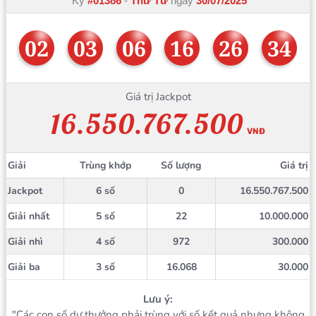
Kỳ
#01386
-
Thứ Tư
ngày
30/07/2025
02
03
06
16
26
34
Giá trị Jackpot
16.550.767.500
VNĐ
Giải
Trùng khớp
Số lượng
Giá trị
Jackpot
6 số
0
16.550.767.500
Giải nhất
5 số
22
10.000.000
Giải nhì
4 số
972
300.000
Giải ba
3 số
16.068
30.000
Lưu ý:
"Các con số dự thưởng phải trùng với số kết quả nhưng không