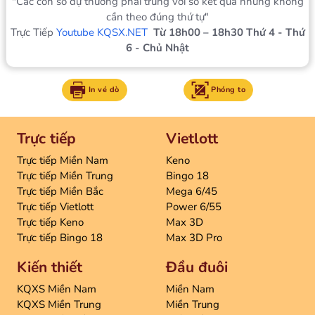
"Các con số dự thưởng phải trùng với số kết quả nhưng không
cần theo đúng thứ tự"
Trực Tiếp
Youtube KQSX.NET
Từ 18h00 – 18h30 Thứ 4 - Thứ
6 - Chủ Nhật
In vé dò
Phóng to
Trực tiếp
Vietlott
Trực tiếp Miền Nam
Keno
Trực tiếp Miền Trung
Bingo 18
Trực tiếp Miền Bắc
Mega 6/45
Trực tiếp Vietlott
Power 6/55
Trực tiếp Keno
Max 3D
Trực tiếp Bingo 18
Max 3D Pro
Kiến thiết
Đầu đuôi
KQXS Miền Nam
Miền Nam
KQXS Miền Trung
Miền Trung