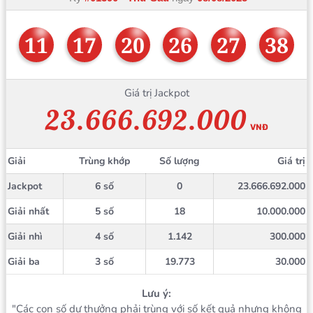
11
17
20
26
27
38
Giá trị Jackpot
23.666.692.000
VNĐ
Giải
Trùng khớp
Số lượng
Giá trị
Jackpot
6 số
0
23.666.692.000
Giải nhất
5 số
18
10.000.000
Giải nhì
4 số
1.142
300.000
Giải ba
3 số
19.773
30.000
Lưu ý:
"Các con số dự thưởng phải trùng với số kết quả nhưng không