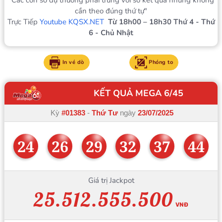
"Các con số dự thưởng phải trùng với số kết quả nhưng không
cần theo đúng thứ tự"
Trực Tiếp
Youtube KQSX.NET
Từ 18h00 – 18h30 Thứ 4 - Thứ
6 - Chủ Nhật
In vé dò
Phóng to
KẾT QUẢ MEGA 6/45
Kỳ
#01383
-
Thứ Tư
ngày
23/07/2025
24
26
29
32
37
44
Giá trị Jackpot
25.512.555.500
VNĐ