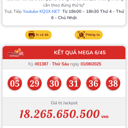
cần theo đúng thứ tự"
Trực Tiếp
Youtube KQSX.NET
Từ 18h00 – 18h30 Thứ 4 - Thứ
6 - Chủ Nhật
In vé dò
Phóng to
KẾT QUẢ MEGA 6/45
Kỳ
#01387
-
Thứ Sáu
ngày
01/08/2025
05
29
30
31
36
38
Giá trị Jackpot
18.265.650.500
VNĐ