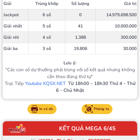
Giải
Trùng khớp
Số lượng
Giá trị
Jackpot
6 số
0
14.979.698.500
Giải nhất
5 số
41
10.000.000
Giải nhì
4 số
1.388
300.000
Giải ba
3 số
19.806
30.000
Lưu ý:
"Các con số dự thưởng phải trùng với số kết quả nhưng không
cần theo đúng thứ tự"
Trực Tiếp
Youtube KQSX.NET
Từ 18h00 – 18h30 Thứ 4 - Thứ
6 - Chủ Nhật
In vé dò
Phóng to
KẾT QUẢ MEGA 6/45