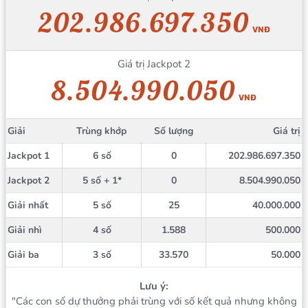
202.986.697.350
VNĐ
Giá trị Jackpot 2
8.504.990.050
VNĐ
Giải
Trùng khớp
Số lượng
Giá trị
Jackpot 1
6 số
0
202.986.697.350
Jackpot 2
5 số + 1*
0
8.504.990.050
Giải nhất
5 số
25
40.000.000
Giải nhì
4 số
1.588
500.000
Giải ba
3 số
33.570
50.000
Lưu ý:
"Các con số dự thưởng phải trùng với số kết quả nhưng không