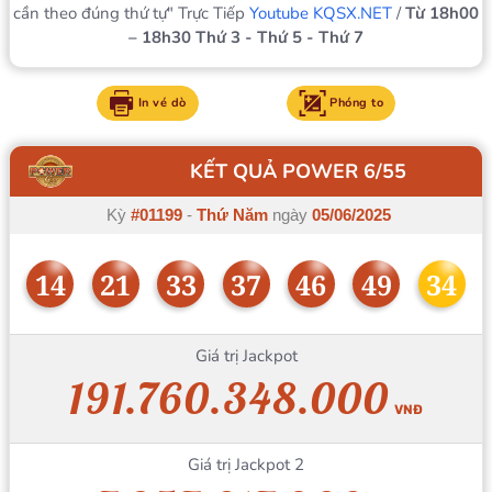
cần theo đúng thứ tự" Trực Tiếp
Youtube KQSX.NET
/
Từ 18h00
– 18h30 Thứ 3 - Thứ 5 - Thứ 7
In vé dò
Phóng to
KẾT QUẢ POWER 6/55
Kỳ
#01199
-
Thứ Năm
ngày
05/06/2025
14
21
33
37
46
49
34
Giá trị Jackpot
191.760.348.000
VNĐ
Giá trị Jackpot 2