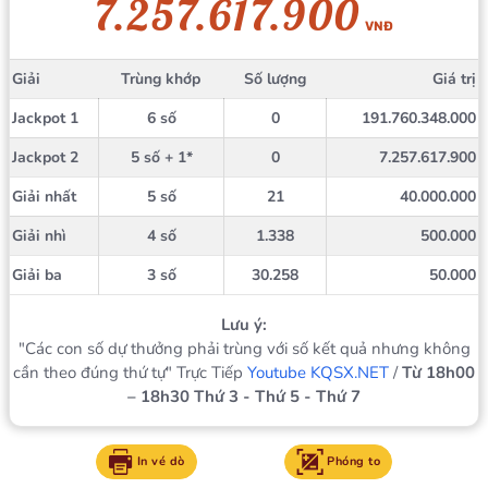
7.257.617.900
VNĐ
Giải
Trùng khớp
Số lượng
Giá trị
Jackpot 1
6 số
0
191.760.348.000
Jackpot 2
5 số + 1*
0
7.257.617.900
Giải nhất
5 số
21
40.000.000
Giải nhì
4 số
1.338
500.000
Giải ba
3 số
30.258
50.000
Lưu ý:
"Các con số dự thưởng phải trùng với số kết quả nhưng không
cần theo đúng thứ tự" Trực Tiếp
Youtube KQSX.NET
/
Từ 18h00
– 18h30 Thứ 3 - Thứ 5 - Thứ 7
In vé dò
Phóng to