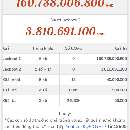
160.738.006.800
VNĐ
Giá trị Jackpot 2
3.810.691.100
VNĐ
Giải
Trùng khớp
Số lượng
Giá trị
Jackpot 1
6 số
0
160.738.006.800
Jackpot 2
5 số + 1*
0
3.810.691.100
Giải nhất
5 số
13
40.000.000
Giải nhì
4 số
1.085
500.000
Giải ba
3 số
26.409
50.000
Lưu ý:
"Các con số dự thưởng phải trùng với số kết quả nhưng không
cần theo đúng thứ tự" Trực Tiếp
Youtube KQSX.NET
/
Từ 18h00