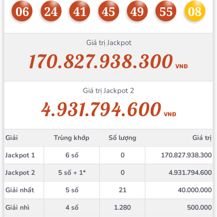
06
24
41
45
49
55
08
Giá trị Jackpot
170.827.938.300
VNĐ
Giá trị Jackpot 2
4.931.794.600
VNĐ
Giải
Trùng khớp
Số lượng
Giá trị
Jackpot 1
6 số
0
170.827.938.300
Jackpot 2
5 số + 1*
0
4.931.794.600
Giải nhất
5 số
21
40.000.000
Giải nhì
4 số
1.280
500.000