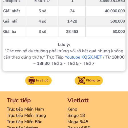
Jackpot 2
5 số + 1*
1
3.699.351.550
Giải nhất
5 số
24
40.000.000
Giải nhì
4 số
1.428
500.000
Giải ba
3 số
28.463
50.000
Lưu ý:
"Các con số dự thưởng phải trùng với số kết quả nhưng không
cần theo đúng thứ tự" Trực Tiếp
Youtube KQSX.NET
/
Từ 18h00
– 18h30 Thứ 3 - Thứ 5 - Thứ 7
In vé dò
Phóng to
Trực tiếp
Vietlott
Trực tiếp Miền Nam
Keno
Trực tiếp Miền Trung
Bingo 18
Trực tiếp Miền Bắc
Mega 6/45