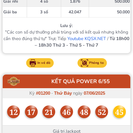
Giải nhì
4 số
1.876
500.000
Giải ba
3 số
42.047
50.000
Lưu ý:
"Các con số dự thưởng phải trùng với số kết quả nhưng không
cần theo đúng thứ tự" Trực Tiếp
Youtube KQSX.NET
/
Từ 18h00
– 18h30 Thứ 3 - Thứ 5 - Thứ 7
In vé dò
Phóng to
KẾT QUẢ POWER 6/55
Kỳ
#01200
-
Thứ Bảy
ngày
07/06/2025
12
17
21
46
48
52
45
Giá trị Jackpot