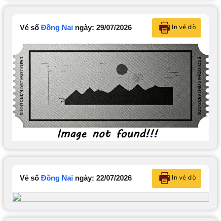
In vé dò
Vé số
Đồng Nai
ngày: 29/07/2026
In vé dò
Vé số
Đồng Nai
ngày: 22/07/2026