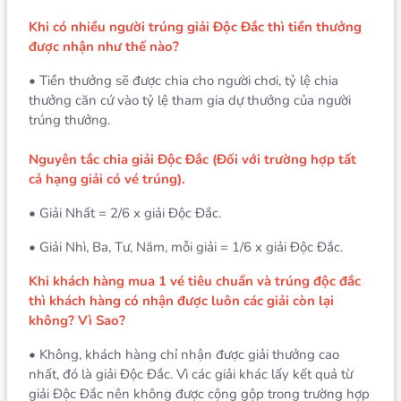
Khi có nhiều người trúng giải Độc Đắc thì tiền thưởng
được nhận như thế nào?
• Tiền thưởng sẽ được chia cho người chơi, tỷ lệ chia
thưởng căn cứ vào tỷ lệ tham gia dự thưởng của người
trúng thưởng.
Nguyên tắc chia giải Độc Đắc (Đối với trường hợp tất
cả hạng giải có vé trúng).
• Giải Nhất = 2/6 x giải Độc Đắc.
• Giải Nhì, Ba, Tư, Năm, mỗi giải = 1/6 x giải Độc Đắc.
Khi khách hàng mua 1 vé tiêu chuẩn và trúng độc đắc
thì khách hàng có nhận được luôn các giải còn lại
không? Vì Sao?
• Không, khách hàng chỉ nhận được giải thưởng cao
nhất, đó là giải Độc Đắc. Vì các giải khác lấy kết quả từ
giải Độc Đắc nên không được cộng gộp trong trường hợp