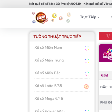
Kết quả xổ số Max 3D Pro kỳ #00639 - Kết quả xổ số Vietl
Trực Tiếp
17/
TƯỜNG THUẬT TRỰC TIẾP
Xổ số Miền Nam
Xổ số Miền Trung
Xổ số Miền Bắc
GIẢI
Xổ số Lotto 5/35
ĐẶC BI
Xổ số Mega 6/45
PHỤ Đ
Xổ số Power 6/55