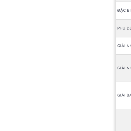
ĐẶC BI
PHỤ Đ
GIẢI N
GIẢI N
GIẢI B