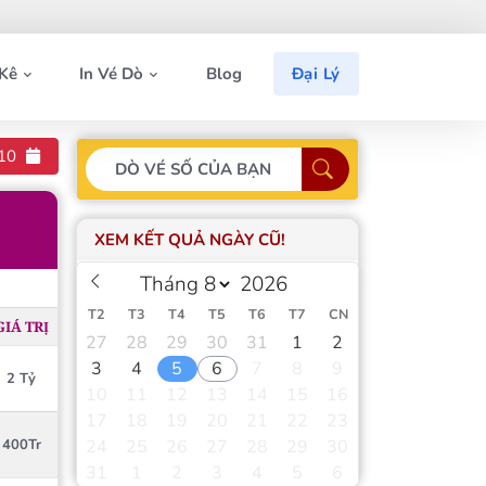
Kê
In Vé Dò
Blog
Đại Lý
10
DÒ VÉ SỐ CỦA BẠN
XEM KẾT QUẢ NGÀY CŨ!
T2
T3
T4
T5
T6
T7
CN
GIÁ TRỊ
27
28
29
30
31
1
2
3
4
5
6
7
8
9
2 Tỷ
10
11
12
13
14
15
16
17
18
19
20
21
22
23
400Tr
24
25
26
27
28
29
30
31
1
2
3
4
5
6