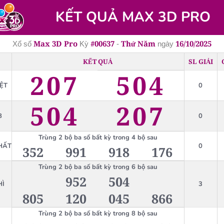
KẾT QUẢ MAX 3D PRO
Max 3D Pro
#00637
Thứ Năm
16/10/2025
Xổ số
Kỳ
-
ngày
KẾT QUẢ
SL GIẢI
207
504
ỆT
0
504
207
B
0
Trùng 2 bộ ba số bất kỳ trong 4 bộ sau
HẤT
0
352
991
918
176
Trùng 2 bộ ba số bất kỳ trong 6 bộ sau
952
504
HÌ
3
805
120
045
866
Trùng 2 bộ ba số bất kỳ trong 8 bộ sau