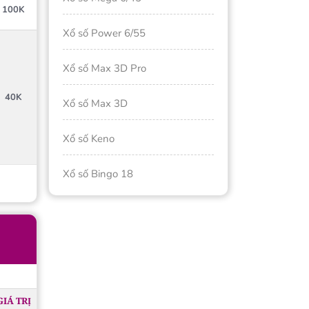
100K
Xổ số Power 6/55
Xổ số Max 3D Pro
40K
Xổ số Max 3D
Xổ số Keno
Xổ số Bingo 18
GIÁ TRỊ