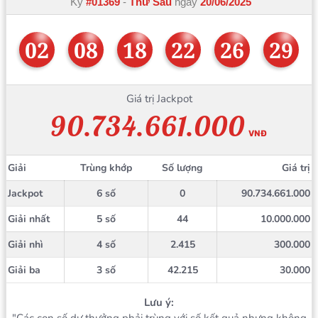
Kỳ
#01369
-
Thứ Sáu
ngày
20/06/2025
02
08
18
22
26
29
Giá trị Jackpot
90.734.661.000
VNĐ
Giải
Trùng khớp
Số lượng
Giá trị
Jackpot
6 số
0
90.734.661.000
Giải nhất
5 số
44
10.000.000
Giải nhì
4 số
2.415
300.000
Giải ba
3 số
42.215
30.000
Lưu ý: