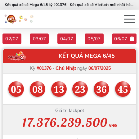
Kết quả xổ số Mega 6/45 kỳ #01376 - Kết quả xổ số Vietlott mới nhất hôm nay
02/07
03/07
04/07
05/07
06/07
KẾT QUẢ MEGA 6/45
Kỳ
#01376
-
Chủ Nhật
ngày
06/07/2025
05
08
13
23
36
45
Giá trị Jackpot
17.376.239.500
VNĐ