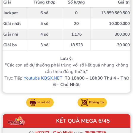
Giải
Trùng khớp
Số lượng
Giá trị
Jackpot
6 số
0
13.859.569.500
Giải nhất
5 số
20
10.000.000
Giải nhì
4 số
1.176
300.000
Giải ba
3 số
18.523
30.000
Lưu ý:
"Các con số dự thưởng phải trùng với số kết quả nhưng không
cần theo đúng thứ tự"
Trực Tiếp
Youtube KQSX.NET
Từ 18h00 – 18h30 Thứ 4 - Thứ
6 - Chủ Nhật
In vé dò
Phóng to
KẾT QUẢ MEGA 6/45
Kỳ
#01373
-
Chủ Nhật
ngày
29/06/2025