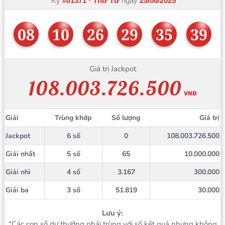
Kỳ
#01371
-
Thứ Tư
ngày
25/06/2025
08
10
26
29
35
39
Giá trị Jackpot
108.003.726.500
VNĐ
Giải
Trùng khớp
Số lượng
Giá trị
Jackpot
6 số
0
108.003.726.500
Giải nhất
5 số
65
10.000.000
Giải nhì
4 số
3.167
300.000
Giải ba
3 số
51.819
30.000
Lưu ý:
"Các con số dự thưởng phải trùng với số kết quả nhưng không