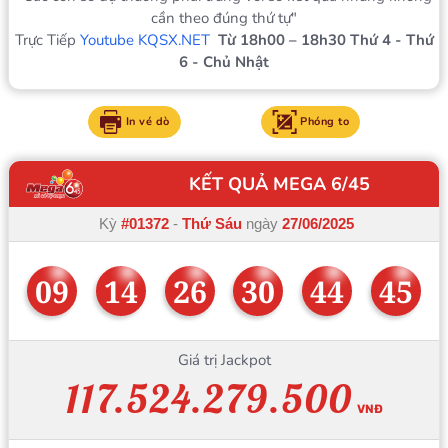
cần theo đúng thứ tự"
Trực Tiếp
Youtube KQSX.NET
Từ 18h00 – 18h30 Thứ 4 - Thứ
6 - Chủ Nhật
In vé dò
Phóng to
KẾT QUẢ MEGA 6/45
Kỳ
#01372
-
Thứ Sáu
ngày
27/06/2025
09
14
26
30
44
45
Giá trị Jackpot
117.524.279.500
VNĐ