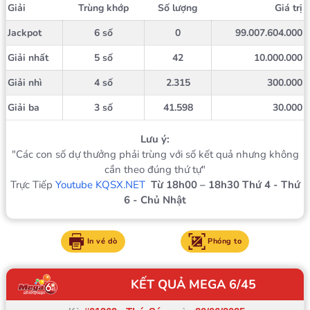
Giải
Trùng khớp
Số lượng
Giá trị
Jackpot
6 số
0
99.007.604.000
Giải nhất
5 số
42
10.000.000
Giải nhì
4 số
2.315
300.000
Giải ba
3 số
41.598
30.000
Lưu ý:
"Các con số dự thưởng phải trùng với số kết quả nhưng không
cần theo đúng thứ tự"
Trực Tiếp
Youtube KQSX.NET
Từ 18h00 – 18h30 Thứ 4 - Thứ
6 - Chủ Nhật
In vé dò
Phóng to
KẾT QUẢ MEGA 6/45