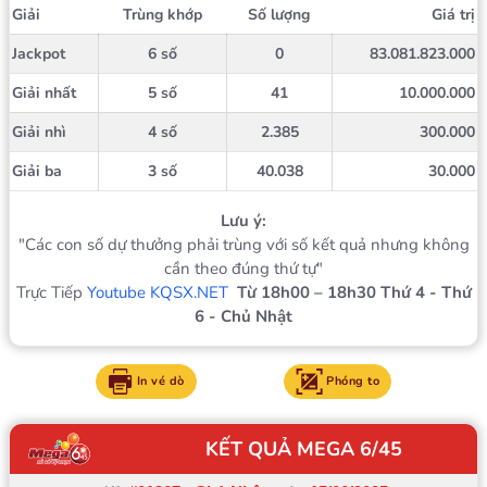
Giải
Trùng khớp
Số lượng
Giá trị
Jackpot
6 số
0
83.081.823.000
Giải nhất
5 số
41
10.000.000
Giải nhì
4 số
2.385
300.000
Giải ba
3 số
40.038
30.000
Lưu ý:
"Các con số dự thưởng phải trùng với số kết quả nhưng không
cần theo đúng thứ tự"
Trực Tiếp
Youtube KQSX.NET
Từ 18h00 – 18h30 Thứ 4 - Thứ
6 - Chủ Nhật
In vé dò
Phóng to
KẾT QUẢ MEGA 6/45