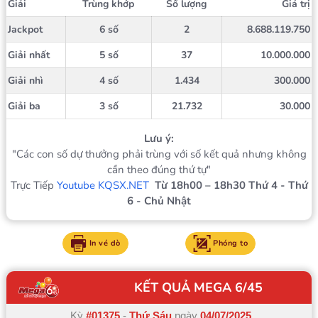
Giải
Trùng khớp
Số lượng
Giá trị
Jackpot
6 số
2
8.688.119.750
Giải nhất
5 số
37
10.000.000
Giải nhì
4 số
1.434
300.000
Giải ba
3 số
21.732
30.000
Lưu ý:
"Các con số dự thưởng phải trùng với số kết quả nhưng không
cần theo đúng thứ tự"
Trực Tiếp
Youtube KQSX.NET
Từ 18h00 – 18h30 Thứ 4 - Thứ
6 - Chủ Nhật
In vé dò
Phóng to
KẾT QUẢ MEGA 6/45
Kỳ
#01375
-
Thứ Sáu
ngày
04/07/2025