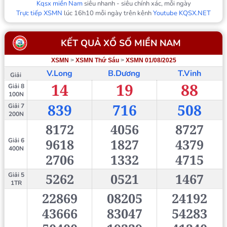
Kqsx miền Nam
siêu nhanh - siêu chính xác, mỗi ngày
Trực tiếp XSMN
lúc 16h10 mỗi ngày trên kênh
Youtube KQSX.NET
KẾT QUẢ XỔ SỐ MIỀN NAM
XSMN
>
XSMN Thứ Sáu
>
XSMN 01/08/2025
V.Long
B.Dương
T.Vinh
Giải
14
19
88
Giải 8
100N
839
716
508
Giải 7
200N
8172
4056
8727
9618
1827
4379
Giải 6
400N
2706
1332
4715
5262
0521
1467
Giải 5
1TR
22869
08205
24192
43666
83047
54283