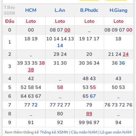
T.Bảy
HCM
L.An
B.Phước
H.Giang
02/08
Đầu
Loto
Loto
Loto
Loto
0
00
08
07
00
_
08
09
07
00
18
19
10
14
14
13
19
17
17
18
1
14
2
_
29
24
20
21
24
24
39
33
35
38
31
30
30
36
34
36
36
3
38
4
42
_
48
43
43
5
52
58
54
58
53
55
50
53
6
64
63
67
_
65
67
_
7
77
72
77
72
77
79
76
73
72
76
8
_
80
89
_
9
91
92
99
96
97
94
Xem thêm thống kê
Thống kê XSMN
|
Cầu miền NAM
|
Lô gan miền NAM