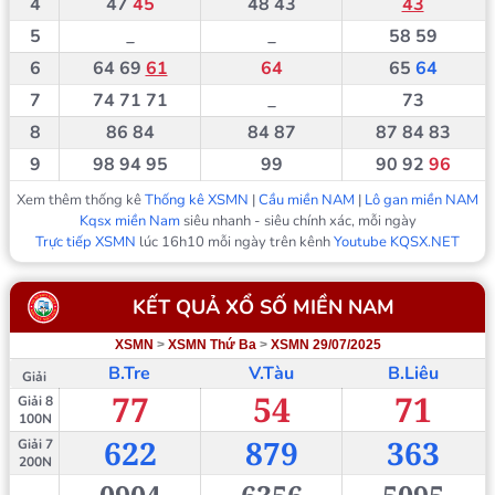
4
47
45
48
43
43
5
_
_
58
59
6
64
69
61
64
65
64
7
74
71
71
_
73
8
86
84
84
87
87
84
83
9
98
94
95
99
90
92
96
Xem thêm thống kê
Thống kê XSMN
|
Cầu miền NAM
|
Lô gan miền NAM
Kqsx miền Nam
siêu nhanh - siêu chính xác, mỗi ngày
Trực tiếp XSMN
lúc 16h10 mỗi ngày trên kênh
Youtube KQSX.NET
KẾT QUẢ XỔ SỐ MIỀN NAM
XSMN
>
XSMN Thứ Ba
>
XSMN 29/07/2025
B.Tre
V.Tàu
B.Liêu
Giải
77
54
71
Giải 8
100N
622
879
363
Giải 7
200N