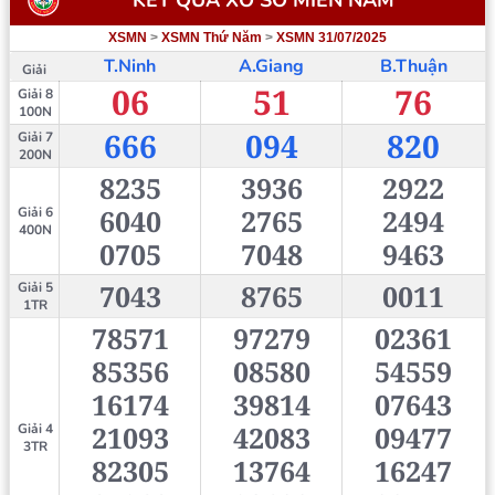
XSMN
>
XSMN Thứ Năm
>
XSMN 31/07/2025
T.Ninh
A.Giang
B.Thuận
Giải
06
51
76
Giải 8
100N
666
094
820
Giải 7
200N
8235
3936
2922
6040
2765
2494
Giải 6
400N
0705
7048
9463
7043
8765
0011
Giải 5
1TR
78571
97279
02361
85356
08580
54559
16174
39814
07643
21093
42083
09477
Giải 4
3TR
82305
13764
16247