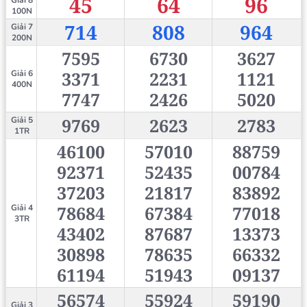
45
64
96
Giải 8
100N
714
808
964
Giải 7
200N
7595
6730
3627
3371
2231
1121
Giải 6
400N
7747
2426
5020
9769
2623
2783
Giải 5
1TR
46100
57010
88759
92371
52435
00784
37203
21817
83892
78684
67384
77018
Giải 4
3TR
43402
87687
13373
30898
78635
66332
61194
51943
09137
56574
55924
59190
Giải 3