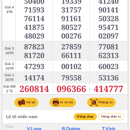
50400
19339
41240
71593
31757
90141
Giải 4
3TR
76114
91161
50328
41875
80527
95471
48029
00276
02097
87823
27859
77081
Giải 3
81720
66111
62313
10TR
47293
00102
60023
Giải 2
15TR
14174
79558
53136
Giải 1
30TR
260814
096366
414777
Giải ĐB
2 Tỷ
Vé số
In vé dò
Phóng to
Lô tô miền nam
Hàng chục
Hàng đơn vị
T.Sáu
V.Long
B.Dương
T.Vinh