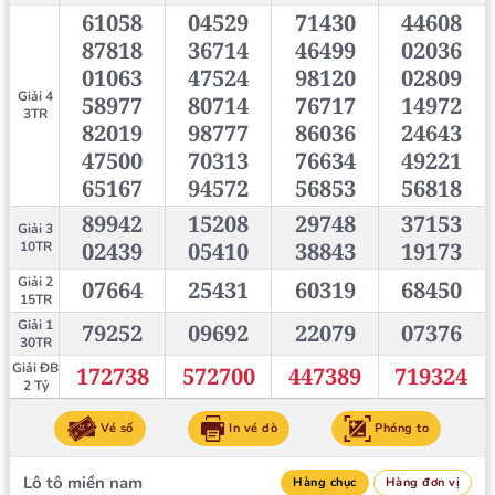
61058
04529
71430
44608
87818
36714
46499
02036
01063
47524
98120
02809
Giải 4
58977
80714
76717
14972
3TR
82019
98777
86036
24643
47500
70313
76634
49221
65167
94572
56853
56818
89942
15208
29748
37153
Giải 3
02439
05410
38843
19173
10TR
Giải 2
07664
25431
60319
68450
15TR
Giải 1
79252
09692
22079
07376
30TR
Giải ĐB
172738
572700
447389
719324
2 Tỷ
Vé số
In vé dò
Phóng to
Lô tô miền nam
Hàng chục
Hàng đơn vị