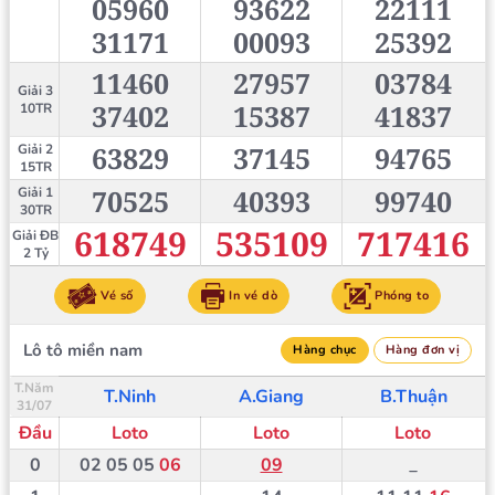
05960
93622
22111
31171
00093
25392
11460
27957
03784
Giải 3
37402
15387
41837
10TR
63829
37145
94765
Giải 2
15TR
70525
40393
99740
Giải 1
30TR
618749
535109
717416
Giải ĐB
2 Tỷ
Vé số
In vé dò
Phóng to
Lô tô miền nam
Hàng chục
Hàng đơn vị
T.Năm
T.Ninh
A.Giang
B.Thuận
31/07
Đầu
Loto
Loto
Loto
0
02
05
05
06
09
_