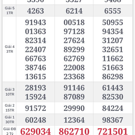
4263
6214
6555
Giải 5
1TR
91943
00518
50955
01363
97128
94354
82314
27624
31207
22407
89299
32651
Giải 4
3TR
66763
62769
11662
38746
22008
51663
13615
23368
86298
28193
91146
61443
Giải 3
15924
87089
82530
10TR
91572
29990
84224
Giải 2
15TR
60248
12364
98367
Giải 1
30TR
629034
862710
721501
Giải ĐB
2 Tỷ