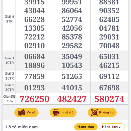
39915
99951
88581
43044
86064
90352
66228
52774
62405
Giải 4
3TR
13305
42056
04781
72212
85378
29031
02910
29582
70048
06684
35049
65031
Giải 3
18896
10543
46215
10TR
77859
51265
69112
Giải 2
15TR
01293
41015
67698
Giải 1
30TR
726250
482427
580274
Giải ĐB
2 Tỷ
Vé số
In vé dò
Phóng to
Lô tô miền nam
Hàng chục
Hàng đơn vị