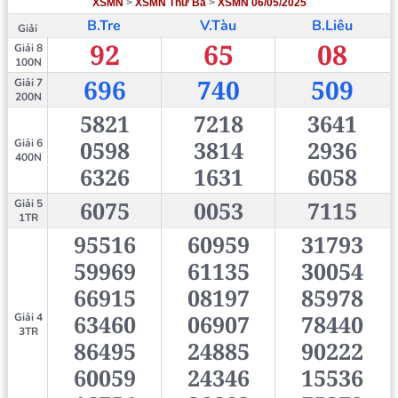
XSMN
>
XSMN Thứ Ba
>
XSMN 06/05/2025
B.Tre
V.Tàu
B.Liêu
Giải
92
65
08
Giải 8
100N
696
740
509
Giải 7
200N
5821
7218
3641
0598
3814
2936
Giải 6
400N
6326
1631
6058
6075
0053
7115
Giải 5
1TR
95516
60959
31793
59969
61135
30054
66915
08197
85978
63460
06907
78440
Giải 4
3TR
86495
24885
90222
60059
24346
15536