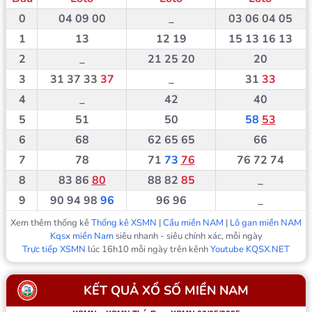
0
04
09
00
_
03
06
04
05
1
13
12
19
15
13
16
13
2
_
21
25
20
20
3
31
37
33
37
_
31
33
4
_
42
40
5
51
50
58
53
6
68
62
65
65
66
7
78
71
73
76
76
72
74
8
83
86
80
88
82
85
_
9
90
94
98
96
96
96
_
Xem thêm thống kê
Thống kê XSMN
|
Cầu miền NAM
|
Lô gan miền NAM
Kqsx miền Nam
siêu nhanh - siêu chính xác, mỗi ngày
Trực tiếp XSMN
lúc 16h10 mỗi ngày trên kênh
Youtube KQSX.NET
KẾT QUẢ XỔ SỐ MIỀN NAM