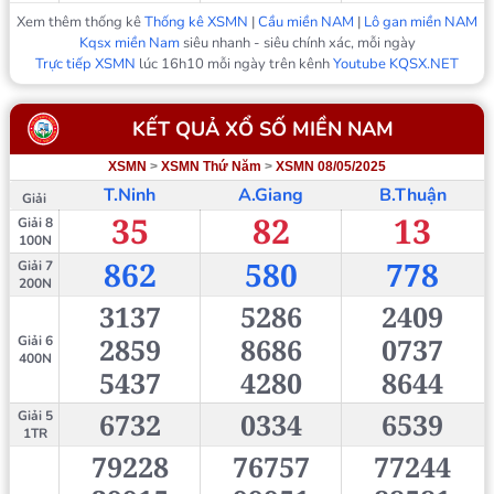
Xem thêm thống kê
Thống kê XSMN
|
Cầu miền NAM
|
Lô gan miền NAM
Kqsx miền Nam
siêu nhanh - siêu chính xác, mỗi ngày
Trực tiếp XSMN
lúc 16h10 mỗi ngày trên kênh
Youtube KQSX.NET
KẾT QUẢ XỔ SỐ MIỀN NAM
XSMN
>
XSMN Thứ Năm
>
XSMN 08/05/2025
T.Ninh
A.Giang
B.Thuận
Giải
35
82
13
Giải 8
100N
862
580
778
Giải 7
200N
3137
5286
2409
2859
8686
0737
Giải 6
400N
5437
4280
8644
6732
0334
6539
Giải 5
1TR
79228
76757
77244