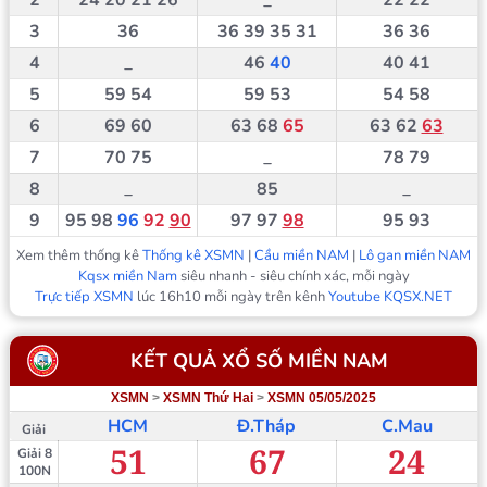
2
24
20
21
26
_
22
22
3
36
36
39
35
31
36
36
4
_
46
40
40
41
5
59
54
59
53
54
58
6
69
60
63
68
65
63
62
63
7
70
75
_
78
79
8
_
85
_
9
95
98
96
92
90
97
97
98
95
93
Xem thêm thống kê
Thống kê XSMN
|
Cầu miền NAM
|
Lô gan miền NAM
Kqsx miền Nam
siêu nhanh - siêu chính xác, mỗi ngày
Trực tiếp XSMN
lúc 16h10 mỗi ngày trên kênh
Youtube KQSX.NET
KẾT QUẢ XỔ SỐ MIỀN NAM
XSMN
>
XSMN Thứ Hai
>
XSMN 05/05/2025
HCM
Đ.Tháp
C.Mau
Giải
51
67
24
Giải 8
100N