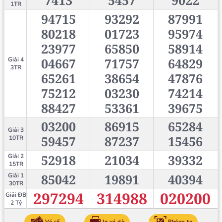
7413
5457
9022
1TR
94715
93292
87991
80218
01723
95974
23977
65850
58914
04667
71757
64829
Giải 4
3TR
65261
38654
47876
75212
03230
74214
88427
53361
39675
03200
86915
65284
Giải 3
59457
87237
15456
10TR
52918
21034
39332
Giải 2
15TR
85042
19891
40394
Giải 1
30TR
297294
314988
020200
Giải ĐB
2 Tỷ
Vé số
In vé dò
Phóng to