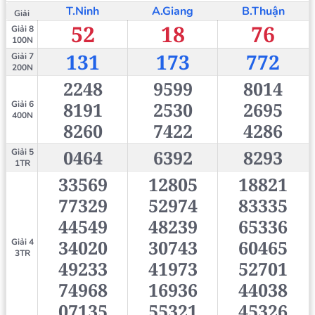
T.Ninh
A.Giang
B.Thuận
Giải
52
18
76
Giải 8
100N
131
173
772
Giải 7
200N
2248
9599
8014
8191
2530
2695
Giải 6
400N
8260
7422
4286
0464
6392
8293
Giải 5
1TR
33569
12805
18821
77329
52974
83335
44549
48239
65336
34020
30743
60465
Giải 4
3TR
49233
41973
52701
74968
16936
44038
07135
55321
45326