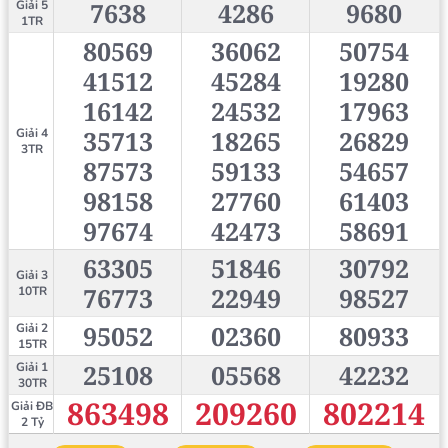
7638
4286
9680
Giải 5
1TR
80569
36062
50754
41512
45284
19280
16142
24532
17963
35713
18265
26829
Giải 4
3TR
87573
59133
54657
98158
27760
61403
97674
42473
58691
63305
51846
30792
Giải 3
76773
22949
98527
10TR
95052
02360
80933
Giải 2
15TR
25108
05568
42232
Giải 1
30TR
863498
209260
802214
Giải ĐB
2 Tỷ