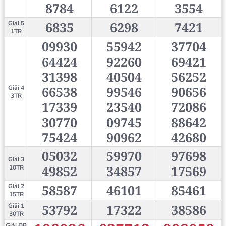
8784
6122
3554
6835
6298
7421
Giải 5
1TR
09930
55942
37704
64424
92260
69421
31398
40504
56252
66538
99546
90656
Giải 4
3TR
17339
23540
72086
30770
09745
88642
75424
90962
42680
05032
59970
97698
Giải 3
49852
34857
17569
10TR
58587
46101
85461
Giải 2
15TR
53792
17322
38586
Giải 1
30TR
Giải ĐB