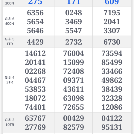
275
171
609
200N
6356
0248
7195
5654
3469
2041
Giải 6
400N
5646
5547
3307
4429
2732
6730
Giải 5
1TR
14612
76004
73594
20141
15099
85499
02268
72408
33466
04467
09371
49862
Giải 4
3TR
53853
43611
38439
18072
63098
32328
74401
72655
12086
65767
00429
04122
Giải 3
27769
82579
95131
10TR