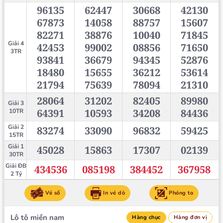
96135
62447
30668
42130
67873
14058
88757
15607
82271
38876
10040
71845
Giải 4
42453
99002
08856
71650
3TR
93841
36679
94345
52876
18480
15655
36212
53614
21794
75639
78094
21310
28064
31202
82405
89980
Giải 3
64391
10593
34208
84436
10TR
Giải 2
83274
33090
96832
59425
15TR
Giải 1
45028
15863
17307
02139
30TR
Giải ĐB
434536
085198
384452
367958
2 Tỷ
Vé số
In vé dò
Phóng to
Lô tô miền nam
Hàng chục
Hàng đơn vị