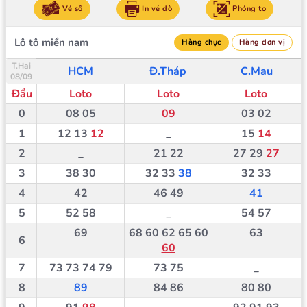
Vé số
In vé dò
Phóng to
Lô tô miền nam
Hàng chục
Hàng đơn vị
T.Hai
HCM
Đ.Tháp
C.Mau
08/09
Đầu
Loto
Loto
Loto
0
08
05
09
03
02
1
12
13
12
_
15
14
2
_
21
22
27
29
27
3
38
30
32
33
38
32
33
4
42
46
49
41
5
52
58
_
54
57
69
68
60
62
65
60
63
6
60
7
73
73
74
79
73
75
_
8
89
84
86
80
80