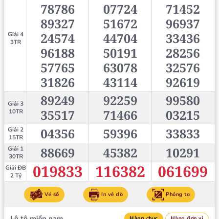
78786
07724
71452
89327
51672
96937
24574
44704
33436
Giải 4
3TR
96188
50191
28256
57765
63078
32576
31826
43114
92619
89249
92259
99580
Giải 3
35517
71466
03215
10TR
04356
59396
33833
Giải 2
15TR
88669
45382
10291
Giải 1
30TR
019833
116382
061699
Giải ĐB
2 Tỷ
Vé số
In vé dò
Phóng to
Lô tô miền nam
Hàng chục
Hàng đơn vị