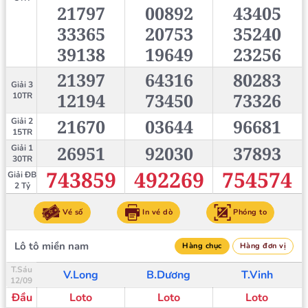
21797
00892
43405
33365
20753
35240
39138
19649
23256
21397
64316
80283
Giải 3
12194
73450
73326
10TR
21670
03644
96681
Giải 2
15TR
26951
92030
37893
Giải 1
30TR
743859
492269
754574
Giải ĐB
2 Tỷ
Vé số
In vé dò
Phóng to
Lô tô miền nam
Hàng chục
Hàng đơn vị
T.Sáu
V.Long
B.Dương
T.Vinh
12/09
Đầu
Loto
Loto
Loto