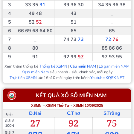
3
33
35
31
39
36
30
34
35
36
38
4
49
48
43
_
5
52
52
51
_
6
66
69
68
64
60
65
65
7
_
74
73
73
72
76
8
80
_
85
86
86
9
91
92
99
97
97
93
95
Xem thêm thống kê
Thống kê XSMN
|
Cầu miền NAM
|
Lô gan miền NAM
Kqsx miền Nam
siêu nhanh - siêu chính xác, mỗi ngày
Trực tiếp XSMN
lúc 16h10 mỗi ngày trên kênh
Youtube KQSX.NET
KẾT QUẢ XỔ SỐ MIỀN NAM
XSMN
>
XSMN Thứ Tư
>
XSMN 10/09/2025
Đ.Nai
C.Thơ
S.Trăng
Giải
27
92
75
Giải 8
100N
Giải 7