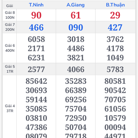
T.Ninh
A.Giang
B.Thuận
Giải
90
61
29
Giải 8
100N
466
090
427
Giải 7
200N
6058
3018
3762
2171
4486
4178
Giải 6
400N
6231
3821
1049
2577
4066
5783
Giải 5
1TR
85642
35283
80581
30693
66389
90542
59144
69256
70705
35085
75704
61056
Giải 4
3TR
03810
72950
10579
47386
50704
00094
08079
79718
44971