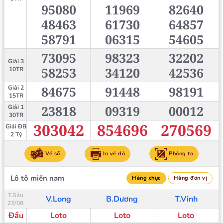
95080
11969
82640
48463
61730
64857
58791
06315
54605
73095
98323
32202
Giải 3
58253
34120
42536
10TR
84675
91448
98191
Giải 2
15TR
23818
09319
00012
Giải 1
30TR
303042
854696
270569
Giải ĐB
2 Tỷ
Vé số
In vé dò
Phóng to
Lô tô miền nam
Hàng chục
Hàng đơn vị
T.Sáu
V.Long
B.Dương
T.Vinh
22/08
Đầu
Loto
Loto
Loto