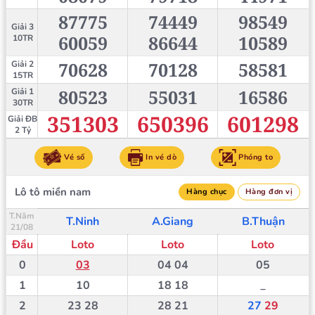
87775
74449
98549
Giải 3
60059
86644
10589
10TR
70628
70128
58581
Giải 2
15TR
80523
55031
16586
Giải 1
30TR
351303
650396
601298
Giải ĐB
2 Tỷ
Vé số
In vé dò
Phóng to
Lô tô miền nam
Hàng chục
Hàng đơn vị
T.Năm
T.Ninh
A.Giang
B.Thuận
21/08
Đầu
Loto
Loto
Loto
0
03
04
04
05
1
10
18
18
_
2
23
28
28
21
27
29