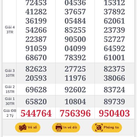
72453
04536
15312
41282
37657
37892
36199
05484
62061
54266
85255
23739
Giải 4
3TR
22387
90500
52727
91059
04099
64592
68670
78392
61001
82623
27725
82375
Giải 3
20593
11976
38066
10TR
69628
92602
83724
Giải 2
15TR
65820
10804
89739
Giải 1
30TR
544764
756396
950403
Giải ĐB
2 Tỷ
Vé số
In vé dò
Phóng to