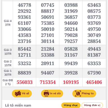
46778
07745
03988
63463
29292
88817
31969
08575
93361
50691
36857
03773
Giải 4
61107
75385
94660
93769
3TR
33066
50010
50214
49750
43583
27101
79028
30749
23716
30114
79257
28854
85442
21284
05828
49443
Giải 3
12711
53388
31167
81387
10TR
Giải 2
53252
20911
99439
63353
15TR
Giải 1
88839
94407
39928
67590
30TR
Giải ĐB
556033
715354
169195
465406
2 Tỷ
Vé số
In vé dò
Phóng to
Lô tô miền nam
Hàng chục
Hàng đơn vị