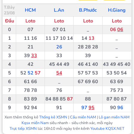
T.Bảy
HCM
L.An
B.Phước
H.Giang
23/08
Đầu
Loto
Loto
Loto
Loto
0
07
07
01
_
06
06
1
11
16
11
17
10
14
14
13
_
2
21
26
28
28
28
_
3
39
33
33
39
_
4
42
45
44
49
46
41
40
43
49
45
40
5
52
52
57
54
57
57
53
53
50
54
6
61
66
_
67
69
60
63
69
7
78
78
76
_
75
73
8
83
89
84
88
85
87
88
87
80
87
9
92
94
91
97
95
90
96
Xem thêm thống kê
Thống kê XSMN
|
Cầu miền NAM
|
Lô gan miền NAM
Kqsx miền Nam
siêu nhanh - siêu chính xác, mỗi ngày
Trực tiếp XSMN
lúc 16h10 mỗi ngày trên kênh
Youtube KQSX.NET