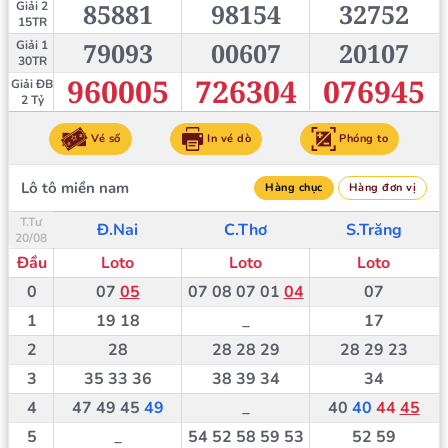
85881
98154
32752
Giải 2
15TR
79093
00607
20107
Giải 1
30TR
960005
726304
076945
Giải ĐB
2 Tỷ
Vé số
In vé dò
Phóng to
Lô tô miền nam
Hàng chục
Hàng đơn vị
T.Tư
Đ.Nai
C.Thơ
S.Trăng
20/08
Đầu
Loto
Loto
Loto
0
07
05
07
08
07
01
04
07
1
19
18
_
17
2
28
28
28
29
28
29
23
3
35
33
36
38
39
34
34
4
47
49
45
49
_
40
40
44
45
5
_
54
52
58
59
53
52
59