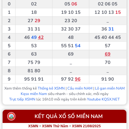
0
02
05
06
02
06
05
1
18
19
10
15
12
10
13
15
2
27
29
23
20
_
3
31
31
32
30
37
36
31
4
46
49
42
48
45
40
44
45
5
53
55
51
54
57
6
63
69
69
7
75
79
_
70
8
81
80
_
_
9
95
91
91
97
92
96
91
90
Xem thêm thống kê
Thống kê XSMN
|
Cầu miền NAM
|
Lô gan miền NAM
Kqsx miền Nam
siêu nhanh - siêu chính xác, mỗi ngày
Trực tiếp XSMN
lúc 16h10 mỗi ngày trên kênh
Youtube KQSX.NET
KẾT QUẢ XỔ SỐ MIỀN NAM
XSMN
>
XSMN Thứ Năm
>
XSMN 21/08/2025