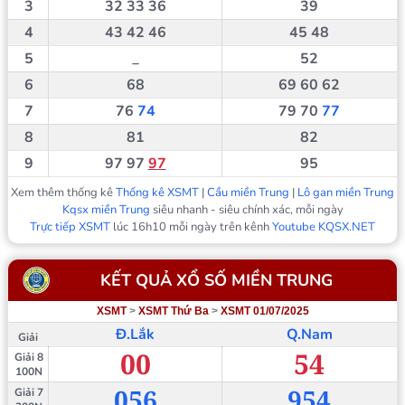
3
32
33
36
39
4
43
42
46
45
48
5
_
52
6
68
69
60
62
7
76
74
79
70
77
8
81
82
9
97
97
97
95
Xem thêm thống kê
Thống kê XSMT
|
Cầu miền Trung
|
Lô gan miền Trung
Kqsx miền Trung
siêu nhanh - siêu chính xác, mỗi ngày
Trực tiếp XSMT
lúc 16h10 mỗi ngày trên kênh
Youtube KQSX.NET
KẾT QUẢ XỔ SỐ MIỀN TRUNG
XSMT
>
XSMT Thứ Ba
>
XSMT 01/07/2025
Đ.Lắk
Q.Nam
Giải
00
54
Giải 8
100N
056
954
Giải 7