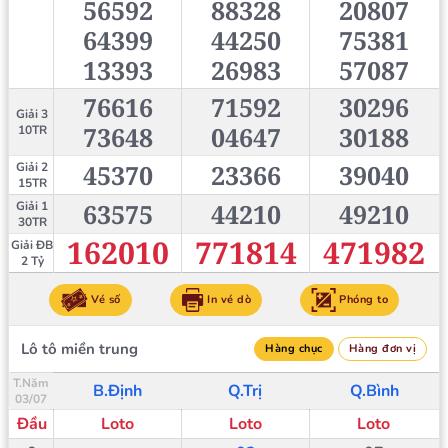
56592
88328
20807
64399
44250
75381
13393
26983
57087
76616
71592
30296
Giải 3
73648
04647
30188
10TR
45370
23366
39040
Giải 2
15TR
63575
44210
49210
Giải 1
30TR
162010
771814
471982
Giải ĐB
2 Tỷ
Vé số
In vé dò
Phóng to
Lô tô miền trung
Hàng chục
Hàng đơn vị
T.Năm
B.Định
Q.Trị
Q.Bình
03/07
Đầu
Loto
Loto
Loto