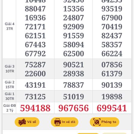
88047
15356
93519
16936
24807
67900
72171
92909
70419
Giải 4
3TR
62151
91559
82437
67443
58094
58357
67792
62500
66224
75287
90521
07856
Giải 3
22600
28938
61379
10TR
43191
78837
90139
Giải 2
15TR
73125
51019
19898
Giải 1
30TR
594188
967656
699541
Giải ĐB
2 Tỷ
Vé số
In vé dò
Phóng to