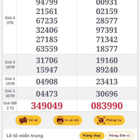
94799
00931
21561
02159
67235
28577
Giải 4
3TR
32406
97391
27185
71342
63559
18577
31706
19160
Giải 3
15947
89240
10TR
04908
23413
Giải 2
15TR
04473
30696
Giải 1
30TR
349049
083990
Giải ĐB
2 Tỷ
Vé số
In vé dò
Phóng to
Lô tô miền trung
Hàng chục
Hàng đơn vị