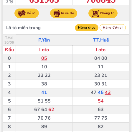
2 Tỷ
Vé số
In vé dò
Phóng to
Lô tô miền trung
Hàng chục
Hàng đơn vị
T.Hai
P.Yên
T.T.Huế
30/06
Đầu
Loto
Loto
0
05
04
00
1
10
11
2
23
22
23
21
3
38
30
31
4
41
47
45
43
5
51
55
54
6
67
64
62
63
7
70
76
77
75
8
89
82