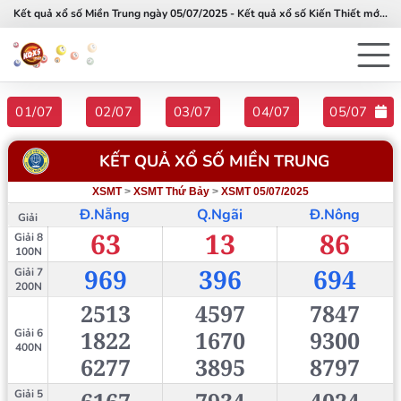
Kết quả xổ số Miền Trung ngày 05/07/2025 - Kết quả xổ số Kiến Thiết mới nhất hôm nay
01/07
02/07
03/07
04/07
05/07
KẾT QUẢ XỔ SỐ MIỀN TRUNG
XSMT
>
XSMT Thứ Bảy
>
XSMT 05/07/2025
Đ.Nẵng
Q.Ngãi
Đ.Nông
Giải
63
13
86
Giải 8
100N
969
396
694
Giải 7
200N
2513
4597
7847
1822
1670
9300
Giải 6
400N
6277
3895
8797
Giải 5