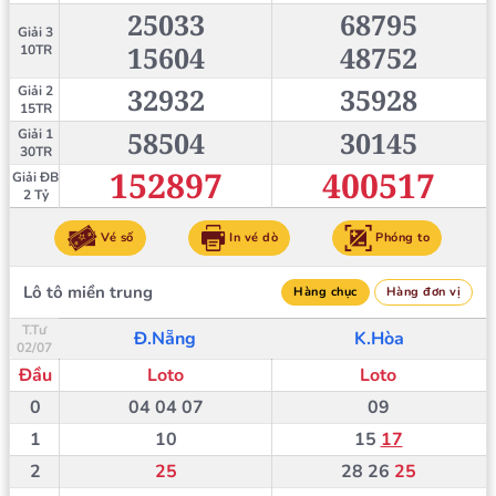
25033
68795
Giải 3
15604
48752
10TR
32932
35928
Giải 2
15TR
58504
30145
Giải 1
30TR
152897
400517
Giải ĐB
2 Tỷ
Vé số
In vé dò
Phóng to
Lô tô miền trung
Hàng chục
Hàng đơn vị
T.Tư
Đ.Nẵng
K.Hòa
02/07
Đầu
Loto
Loto
0
04
04
07
09
1
10
15
17
2
25
28
26
25