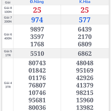
Đ.Nẵng
K.Hòa
Giải
25
25
Giải 8
100N
974
577
Giải 7
200N
9897
6439
3597
2170
Giải 6
400N
1768
6809
5510
6862
Giải 5
1TR
80743
48048
01842
95169
01176
42926
76807
41379
Giải 4
3TR
10746
98215
95681
15960
80036
13982