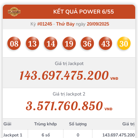
KẾT QUẢ POWER 6/55
Kỳ
#01245
-
Thứ Bảy
ngày
20/09/2025
08
13
14
19
36
43
30
Giá trị Jackpot
143.697.475.200
VNĐ
Giá trị Jackpot 2
3.571.760.850
VNĐ
Giải
Trùng khớp
Số lượng
Giá trị
Jackpot 1
6 số
0
143.697.475.200