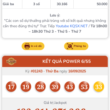
Giải ba
3 số
30.166
50.000
Lưu ý:
"Các con số dự thưởng phải trùng với số kết quả nhưng không
cần theo đúng thứ tự" Trực Tiếp
Youtube KQSX.NET
/
Từ 18h00
– 18h30 Thứ 3 - Thứ 5 - Thứ 7
In vé dò
Phóng to
KẾT QUẢ POWER 6/55
Kỳ
#01243
-
Thứ Ba
ngày
16/09/2025
17
19
28
39
43
53
33
Giá trị Jackpot