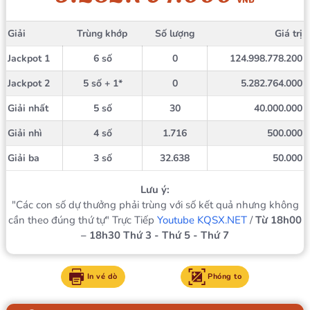
VNĐ
Giải
Trùng khớp
Số lượng
Giá trị
Jackpot 1
6 số
0
124.998.778.200
Jackpot 2
5 số + 1*
0
5.282.764.000
Giải nhất
5 số
30
40.000.000
Giải nhì
4 số
1.716
500.000
Giải ba
3 số
32.638
50.000
Lưu ý:
"Các con số dự thưởng phải trùng với số kết quả nhưng không
cần theo đúng thứ tự" Trực Tiếp
Youtube KQSX.NET
/
Từ 18h00
– 18h30 Thứ 3 - Thứ 5 - Thứ 7
In vé dò
Phóng to