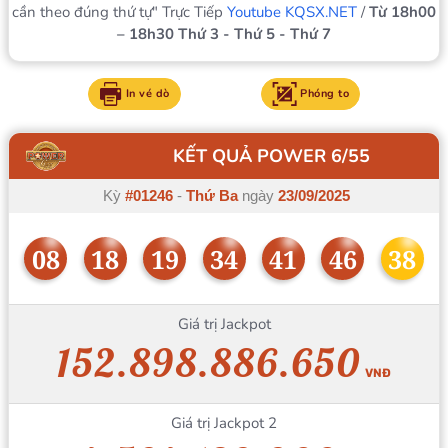
cần theo đúng thứ tự" Trực Tiếp
Youtube KQSX.NET
/
Từ 18h00
– 18h30 Thứ 3 - Thứ 5 - Thứ 7
In vé dò
Phóng to
KẾT QUẢ POWER 6/55
Kỳ
#01246
-
Thứ Ba
ngày
23/09/2025
08
18
19
34
41
46
38
Giá trị Jackpot
152.898.886.650
VNĐ
Giá trị Jackpot 2