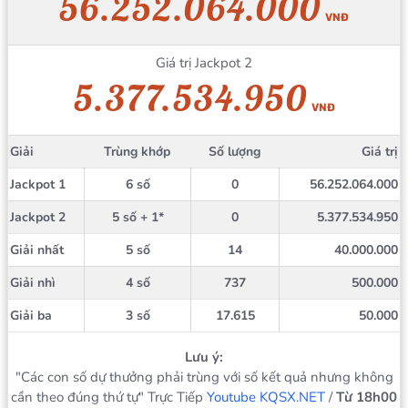
56.252.064.000
VNĐ
Giá trị Jackpot 2
5.377.534.950
VNĐ
Giải
Trùng khớp
Số lượng
Giá trị
Jackpot 1
6 số
0
56.252.064.000
Jackpot 2
5 số + 1*
0
5.377.534.950
Giải nhất
5 số
14
40.000.000
Giải nhì
4 số
737
500.000
Giải ba
3 số
17.615
50.000
Lưu ý:
"Các con số dự thưởng phải trùng với số kết quả nhưng không
cần theo đúng thứ tự" Trực Tiếp
Youtube KQSX.NET
/
Từ 18h00