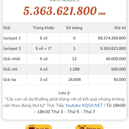
5.363.621.800
VNĐ
Giải
Trùng khớp
Số lượng
Giá trị
Jackpot 1
6 số
0
89.374.369.800
Jackpot 2
5 số + 1*
1
5.363.621.800
Giải nhất
5 số
12
40.000.000
Giải nhì
4 số
1.288
500.000
Giải ba
3 số
26.608
50.000
Lưu ý:
"Các con số dự thưởng phải trùng với số kết quả nhưng không
cần theo đúng thứ tự" Trực Tiếp
Youtube KQSX.NET
/
Từ 18h00
– 18h30 Thứ 3 - Thứ 5 - Thứ 7
In vé dò
Phóng to