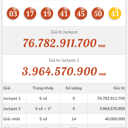
03
17
19
41
45
50
43
Giá trị Jackpot
76.782.911.700
VNĐ
Giá trị Jackpot 2
3.964.570.900
VNĐ
Giải
Trùng khớp
Số lượng
Giá trị
Jackpot 1
6 số
0
76.782.911.700
Jackpot 2
5 số + 1*
0
3.964.570.900
Giải nhất
5 số
14
40.000.000