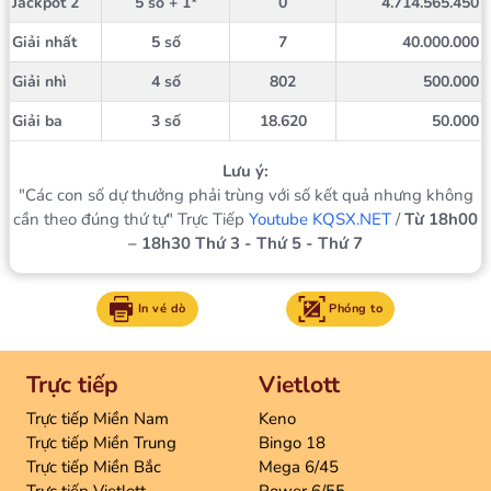
Jackpot 2
5 số + 1*
0
4.714.565.450
Giải nhất
5 số
7
40.000.000
Giải nhì
4 số
802
500.000
Giải ba
3 số
18.620
50.000
Lưu ý:
"Các con số dự thưởng phải trùng với số kết quả nhưng không
cần theo đúng thứ tự" Trực Tiếp
Youtube KQSX.NET
/
Từ 18h00
– 18h30 Thứ 3 - Thứ 5 - Thứ 7
In vé dò
Phóng to
Trực tiếp
Vietlott
Trực tiếp Miền Nam
Keno
Trực tiếp Miền Trung
Bingo 18
Trực tiếp Miền Bắc
Mega 6/45