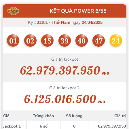
KẾT QUẢ POWER 6/55
Kỳ
#01181
-
Thứ Năm
ngày
24/04/2025
01
02
15
39
40
47
24
Giá trị Jackpot
62.979.397.950
VNĐ
Giá trị Jackpot 2
6.125.016.500
VNĐ
Giải
Trùng khớp
Số lượng
Giá trị
Jackpot 1
6 số
0
62.979.397.950