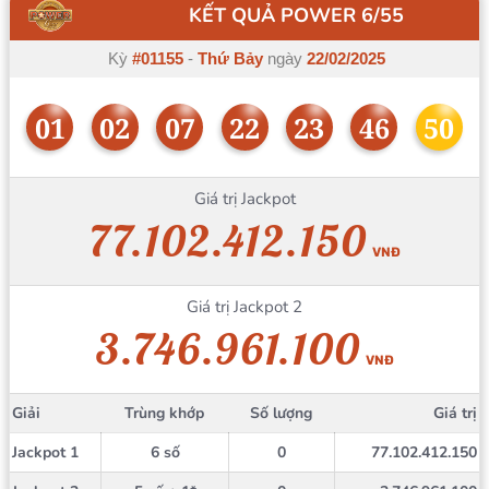
KẾT QUẢ POWER 6/55
Kỳ
#01155
-
Thứ Bảy
ngày
22/02/2025
01
02
07
22
23
46
50
Giá trị Jackpot
77.102.412.150
VNĐ
Giá trị Jackpot 2
3.746.961.100
VNĐ
Giải
Trùng khớp
Số lượng
Giá trị
Jackpot 1
6 số
0
77.102.412.150