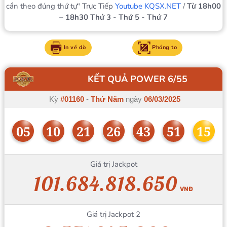
cần theo đúng thứ tự" Trực Tiếp
Youtube KQSX.NET
/
Từ 18h00
– 18h30 Thứ 3 - Thứ 5 - Thứ 7
In vé dò
Phóng to
KẾT QUẢ POWER 6/55
Kỳ
#01160
-
Thứ Năm
ngày
06/03/2025
05
10
21
26
43
51
15
Giá trị Jackpot
101.684.818.650
VNĐ
Giá trị Jackpot 2