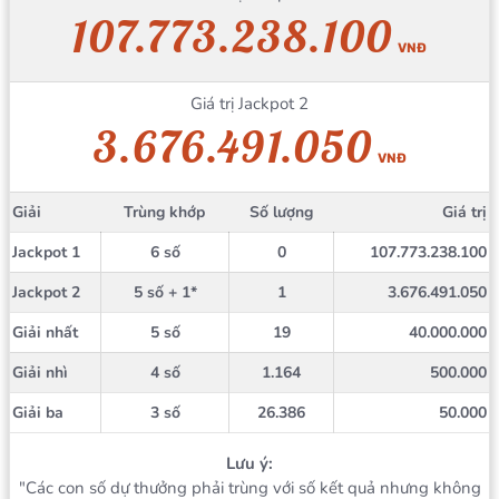
107.773.238.100
VNĐ
Giá trị Jackpot 2
3.676.491.050
VNĐ
Giải
Trùng khớp
Số lượng
Giá trị
Jackpot 1
6 số
0
107.773.238.100
Jackpot 2
5 số + 1*
1
3.676.491.050
Giải nhất
5 số
19
40.000.000
Giải nhì
4 số
1.164
500.000
Giải ba
3 số
26.386
50.000
Lưu ý:
"Các con số dự thưởng phải trùng với số kết quả nhưng không