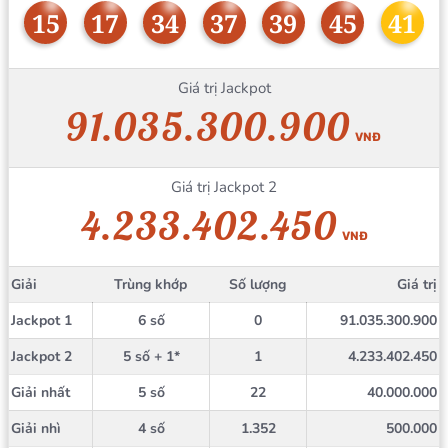
15
17
34
37
39
45
41
Giá trị Jackpot
91.035.300.900
VNĐ
Giá trị Jackpot 2
4.233.402.450
VNĐ
Giải
Trùng khớp
Số lượng
Giá trị
Jackpot 1
6 số
0
91.035.300.900
Jackpot 2
5 số + 1*
1
4.233.402.450
Giải nhất
5 số
22
40.000.000
Giải nhì
4 số
1.352
500.000