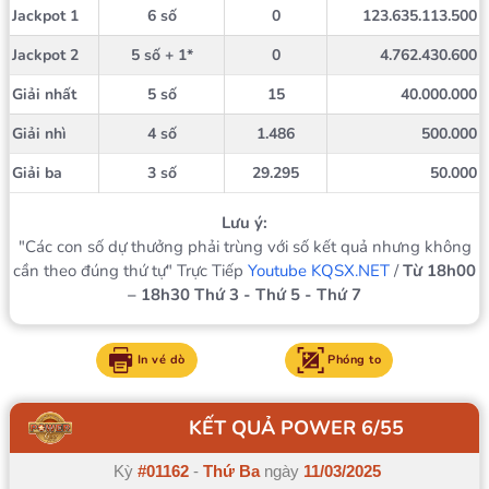
Jackpot 1
6 số
0
123.635.113.500
Jackpot 2
5 số + 1*
0
4.762.430.600
Giải nhất
5 số
15
40.000.000
Giải nhì
4 số
1.486
500.000
Giải ba
3 số
29.295
50.000
Lưu ý:
"Các con số dự thưởng phải trùng với số kết quả nhưng không
cần theo đúng thứ tự" Trực Tiếp
Youtube KQSX.NET
/
Từ 18h00
– 18h30 Thứ 3 - Thứ 5 - Thứ 7
In vé dò
Phóng to
KẾT QUẢ POWER 6/55
Kỳ
#01162
-
Thứ Ba
ngày
11/03/2025