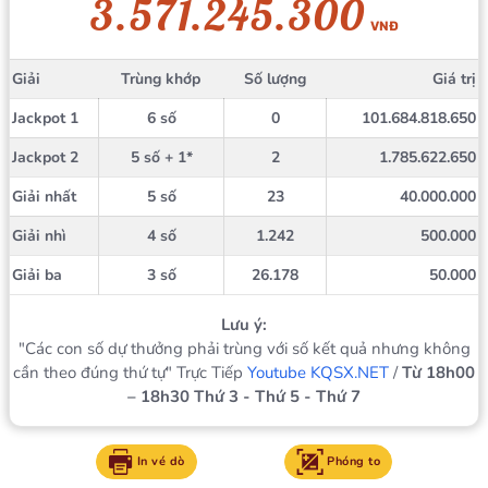
3.571.245.300
VNĐ
Giải
Trùng khớp
Số lượng
Giá trị
Jackpot 1
6 số
0
101.684.818.650
Jackpot 2
5 số + 1*
2
1.785.622.650
Giải nhất
5 số
23
40.000.000
Giải nhì
4 số
1.242
500.000
Giải ba
3 số
26.178
50.000
Lưu ý:
"Các con số dự thưởng phải trùng với số kết quả nhưng không
cần theo đúng thứ tự" Trực Tiếp
Youtube KQSX.NET
/
Từ 18h00
– 18h30 Thứ 3 - Thứ 5 - Thứ 7
In vé dò
Phóng to