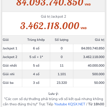
84.093.740.850
VNĐ
Giá trị Jackpot 2
3.462.118.000
VNĐ
Giải
Trùng khớp
Số lượng
Giá trị
Jackpot 1
6 số
0
84.093.740.850
Jackpot 2
5 số + 1*
0
3.462.118.000
Giải nhất
5 số
11
40.000.000
Giải nhì
4 số
1.101
500.000
Giải ba
3 số
23.320
50.000
Lưu ý:
"Các con số dự thưởng phải trùng với số kết quả nhưng không
cần theo đúng thứ tự" Trực Tiếp
Youtube KQSX.NET
/
Từ 18h00