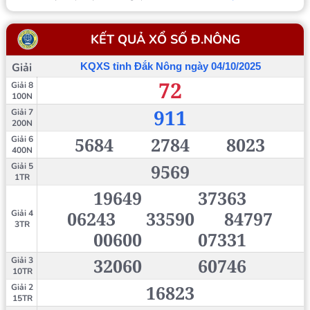
KẾT QUẢ XỔ SỐ
Đ.NÔNG
Giải
KQXS tỉnh Đắk Nông ngày 04/10/2025
72
Giải 8
100N
911
Giải 7
200N
5684
2784
8023
Giải 6
400N
9569
Giải 5
1TR
19649
37363
06243
33590
84797
Giải 4
3TR
00600
07331
32060
60746
Giải 3
10TR
16823
Giải 2
15TR