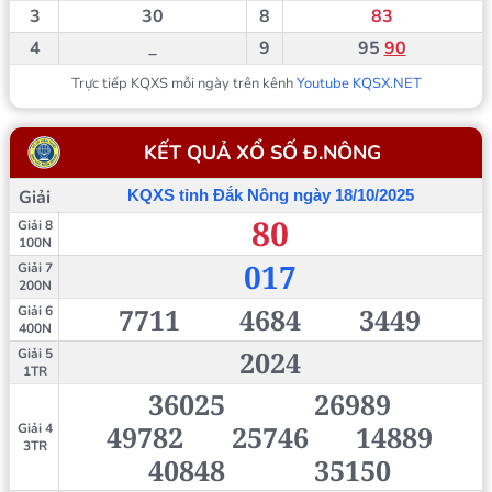
3
30
8
83
4
_
9
95
90
Trực tiếp KQXS mỗi ngày trên kênh
Youtube KQSX.NET
KẾT QUẢ XỔ SỐ
Đ.NÔNG
Giải
KQXS tỉnh Đắk Nông ngày 18/10/2025
80
Giải 8
100N
017
Giải 7
200N
7711
4684
3449
Giải 6
400N
2024
Giải 5
1TR
36025
26989
49782
25746
14889
Giải 4
3TR
40848
35150