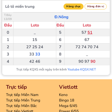
Lô tô miền trung
Hàng chục
Hàng đơn vị
T.Bảy
Đ.Nông
13/09
Đầu
Loto
Đầu
Loto
0
_
5
57
51
1
15
6
67
2
27
25
24
7
72
74
70
74
3
33
33
8
_
4
42
46
9
90
97
90
Trực tiếp KQXS mỗi ngày trên kênh
Youtube KQSX.NET
Trực tiếp
Vietlott
Trực tiếp Miền Nam
Keno
Trực tiếp Miền Trung
Bingo 18
Trực tiếp Miền Bắc
Mega 6/45
Trực tiếp Vietlott
Power 6/55