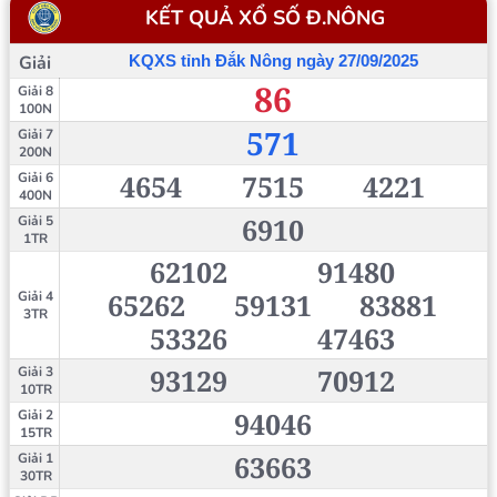
KẾT QUẢ XỔ SỐ
Đ.NÔNG
Giải
KQXS tỉnh Đắk Nông ngày 27/09/2025
86
Giải 8
100N
571
Giải 7
200N
4654
7515
4221
Giải 6
400N
6910
Giải 5
1TR
62102
91480
65262
59131
83881
Giải 4
3TR
53326
47463
93129
70912
Giải 3
10TR
94046
Giải 2
15TR
63663
Giải 1
30TR