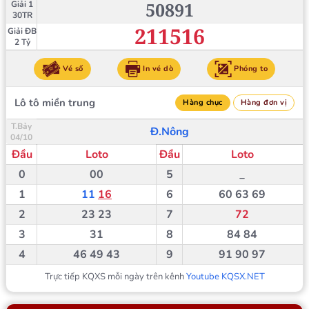
50891
Giải 1
30TR
211516
Giải ĐB
2 Tỷ
Vé số
In vé dò
Phóng to
Lô tô miền trung
Hàng chục
Hàng đơn vị
T.Bảy
Đ.Nông
04/10
Đầu
Loto
Đầu
Loto
0
00
5
_
1
11
16
6
60
63
69
2
23
23
7
72
3
31
8
84
84
4
46
49
43
9
91
90
97
Trực tiếp KQXS mỗi ngày trên kênh
Youtube KQSX.NET