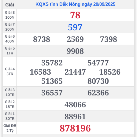
Giải
KQXS tỉnh Đắk Nông ngày 20/09/2025
78
Giải 8
100N
597
Giải 7
200N
8738
2569
7398
Giải 6
400N
9908
Giải 5
1TR
35782
54777
16583
21447
18526
Giải 4
3TR
51365
80730
36557
62366
Giải 3
10TR
48066
Giải 2
15TR
88961
Giải 1
30TR
878196
Giải ĐB
2 Tỷ