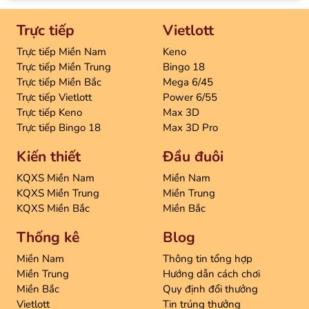
Trực tiếp
Vietlott
Trực tiếp Miền Nam
Keno
Trực tiếp Miền Trung
Bingo 18
Trực tiếp Miền Bắc
Mega 6/45
Trực tiếp Vietlott
Power 6/55
Trực tiếp Keno
Max 3D
Trực tiếp Bingo 18
Max 3D Pro
Kiến thiết
Đầu đuôi
KQXS Miền Nam
Miền Nam
KQXS Miền Trung
Miền Trung
KQXS Miền Bắc
Miền Bắc
Thống kê
Blog
Miền Nam
Thông tin tổng hợp
Miền Trung
Hướng dẫn cách chơi
Miền Bắc
Quy định đổi thưởng
Vietlott
Tin trúng thưởng