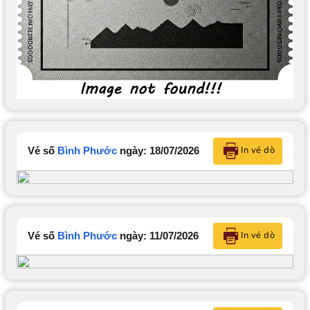
In vé dò
Vé số
Bình Phước
ngày: 18/07/2026
In vé dò
Vé số
Bình Phước
ngày: 11/07/2026