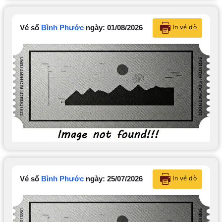
In vé dò
Vé số
Bình Phước
ngày: 01/08/2026
In vé dò
Vé số
Bình Phước
ngày: 25/07/2026