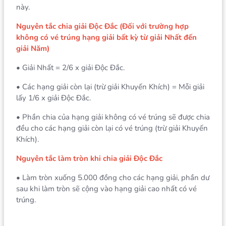
này.
Nguyên tắc chia giải Độc Đắc (Đối với trường hợp
không có vé trúng hạng giải bất kỳ từ giải Nhất đến
giải Năm)
• Giải Nhất = 2/6 x giải Độc Đắc.
• Các hạng giải còn lại (trừ giải Khuyến Khích) = Mỗi giải
lấy 1/6 x giải Độc Đắc.
• Phần chia của hạng giải không có vé trúng sẽ được chia
đều cho các hạng giải còn lại có vé trúng (trừ giải Khuyến
Khích).
Nguyên tắc làm tròn khi chia giải Độc Đắc
• Làm tròn xuống 5.000 đồng cho các hạng giải, phần dư
sau khi làm tròn sẽ cộng vào hạng giải cao nhất có vé
trúng.