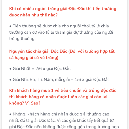
Khi có nhiều người trúng giải Độc Đắc thì tiền thưởng
được nhận như thế nào?
• Tiền thưởng sẽ được chia cho người chơi, tỷ lệ chia
thưởng căn cứ vào tỷ lệ tham gia dự thưởng của người
trúng thưởng.
Nguyên tắc chia giải Độc Đắc (Đối với trường hợp tất
cả hạng giải có vé trúng).
• Giải Nhất = 2/6 x giải Độc Đắc.
• Giải Nhì, Ba, Tư, Năm, mỗi giải = 1/6 x giải Độc Đắc.
Khi khách hàng mua 1 vé tiêu chuẩn và trúng độc đắc
thì khách hàng có nhận được luôn các giải còn lại
không? Vì Sao?
• Không, khách hàng chỉ nhận được giải thưởng cao
nhất, đó là giải Độc Đắc. Vì các giải khác lấy kết quả từ
giải Độc Đắc nên không được cộng gộp trong trường hợp