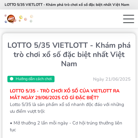
LOTTO 5/35 VIETLOTT - Khám phá trò chơi xổ số đặc biệt nhất Việt Nam
LOTTO 5/35 VIETLOTT - Khám phá
trò chơi xổ số đặc biệt nhất Việt
Nam
Ngày 21/06/2025
Hướng dẫn cách chơi
LOTTO 5/35 - TRÒ CHƠI XỔ SỐ CỦA VIETLOTT RA
MẮT NGÀY 29/06/2025 CÓ GÌ ĐẶC BIỆT?
Lotto 5/35 là sản phẩm xổ số nhanh độc đáo với những
ưu điểm vượt trội:
• Mở thưởng 2 lần mỗi ngày - Cơ hội trúng thưởng liên
tục