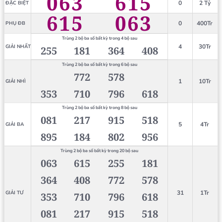
063
615
0
2 Tỷ
ĐẶC BIỆT
615
063
0
400Tr
PHỤ ĐB
Trùng 2 bộ ba số bất kỳ trong 4 bộ sau
4
30Tr
GIẢI NHẤT
255
181
364
408
Trùng 2 bộ ba số bất kỳ trong 6 bộ sau
772
578
1
10Tr
GIẢI NHÌ
353
710
796
618
Trùng 2 bộ ba số bất kỳ trong 8 bộ sau
081
217
915
518
5
4Tr
GIẢI BA
895
184
802
956
Trùng 2 bộ ba số bất kỳ trong 20 bộ sau
063
615
255
181
364
408
772
578
31
1Tr
GIẢI TƯ
353
710
796
618
081
217
915
518