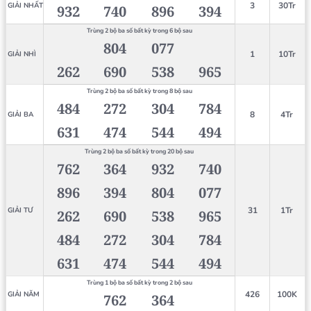
3
30Tr
GIẢI NHẤT
932
740
896
394
Trùng 2 bộ ba số bất kỳ trong 6 bộ sau
804
077
1
10Tr
GIẢI NHÌ
262
690
538
965
Trùng 2 bộ ba số bất kỳ trong 8 bộ sau
484
272
304
784
8
4Tr
GIẢI BA
631
474
544
494
Trùng 2 bộ ba số bất kỳ trong 20 bộ sau
762
364
932
740
896
394
804
077
31
1Tr
GIẢI TƯ
262
690
538
965
484
272
304
784
631
474
544
494
Trùng 1 bộ ba số bất kỳ trong 2 bộ sau
426
100K
GIẢI NĂM
762
364