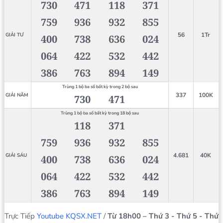
730
471
118
371
759
936
932
855
56
1Tr
GIẢI TƯ
400
738
636
024
064
422
532
442
386
763
894
149
Trùng 1 bộ ba số bất kỳ trong 2 bộ sau
337
100K
GIẢI NĂM
730
471
Trùng 1 bộ ba số bất kỳ trong 18 bộ sau
118
371
759
936
932
855
4.681
40K
GIẢI SÁU
400
738
636
024
064
422
532
442
386
763
894
149
Trực Tiếp
Youtube KQSX.NET
/
Từ 18h00 – Thứ 3 - Thứ 5 - Thứ