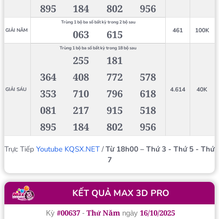
895
184
802
956
Trùng 1 bộ ba số bất kỳ trong 2 bộ sau
461
100K
GIẢI NĂM
063
615
Trùng 1 bộ ba số bất kỳ trong 18 bộ sau
255
181
364
408
772
578
4.614
40K
GIẢI SÁU
353
710
796
618
081
217
915
518
895
184
802
956
Trực Tiếp
Youtube KQSX.NET
/
Từ 18h00 – Thứ 3 - Thứ 5 - Thứ
7
KẾT QUẢ MAX 3D PRO
#00637
Thứ Năm
16/10/2025
Kỳ
-
ngày