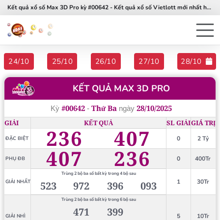
Kết quả xổ số Max 3D Pro kỳ #00642 - Kết quả xổ số Vietlott mới nhất hôm nay
24/10
25/10
26/10
27/10
28/10
KẾT QUẢ MAX 3D PRO
#00642
Thứ Ba
28/10/2025
Kỳ
-
ngày
GIẢI
KẾT QUẢ
SL GIẢI
GIÁ TRỊ
236
407
0
2 Tỷ
ĐẶC BIỆT
407
236
0
400Tr
PHỤ ĐB
Trùng 2 bộ ba số bất kỳ trong 4 bộ sau
1
30Tr
GIẢI NHẤT
523
972
396
093
Trùng 2 bộ ba số bất kỳ trong 6 bộ sau
471
399
5
10Tr
GIẢI NHÌ