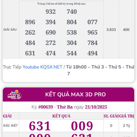
Trùng 1 bộ ba số bất kỳ trong 18 bộ sau
932
740
896
394
804
077
3.833
40K
GIẢI SÁU
262
690
538
965
484
272
304
784
631
474
544
494
Trực Tiếp
Youtube KQSX.NET
/
Từ 18h00 – Thứ 3 - Thứ 5 - Thứ
7
KẾT QUẢ MAX 3D PRO
#00639
Thứ Ba
21/10/2025
Kỳ
-
ngày
GIẢI
KẾT QUẢ
SL GIẢI
GIÁ TRỊ
631
009
0
2 Tỷ
ĐẶC BIỆT