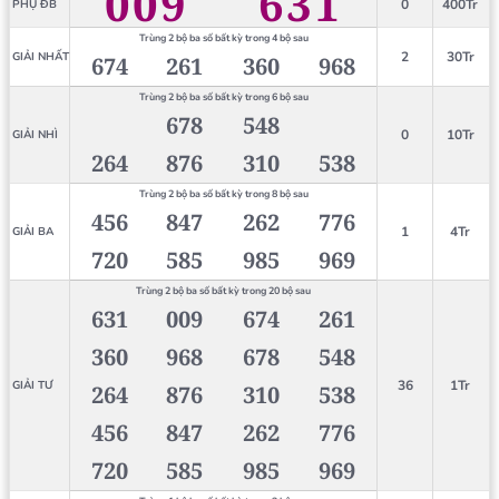
009
631
0
400Tr
PHỤ ĐB
Trùng 2 bộ ba số bất kỳ trong 4 bộ sau
2
30Tr
GIẢI NHẤT
674
261
360
968
Trùng 2 bộ ba số bất kỳ trong 6 bộ sau
678
548
0
10Tr
GIẢI NHÌ
264
876
310
538
Trùng 2 bộ ba số bất kỳ trong 8 bộ sau
456
847
262
776
1
4Tr
GIẢI BA
720
585
985
969
Trùng 2 bộ ba số bất kỳ trong 20 bộ sau
631
009
674
261
360
968
678
548
36
1Tr
GIẢI TƯ
264
876
310
538
456
847
262
776
720
585
985
969