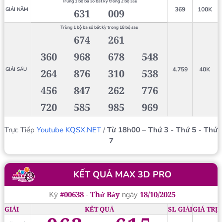
Trùng 1 bộ ba số bất kỳ trong 2 bộ sau
369
100K
GIẢI NĂM
631
009
Trùng 1 bộ ba số bất kỳ trong 18 bộ sau
674
261
360
968
678
548
4.759
40K
GIẢI SÁU
264
876
310
538
456
847
262
776
720
585
985
969
Trực Tiếp
Youtube KQSX.NET
/
Từ 18h00 – Thứ 3 - Thứ 5 - Thứ
7
KẾT QUẢ MAX 3D PRO
#00638
Thứ Bảy
18/10/2025
Kỳ
-
ngày
GIẢI
KẾT QUẢ
SL GIẢI
GIÁ TRỊ