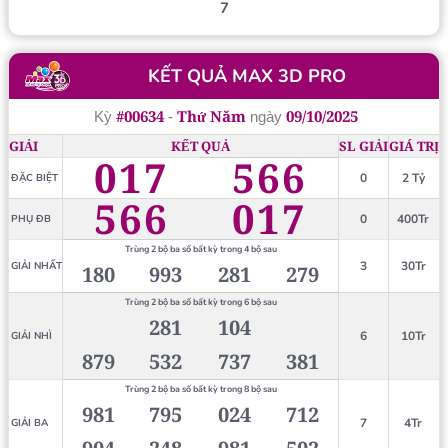
7
KẾT QUẢ MAX 3D PRO
#00634
Thứ Năm
09/10/2025
Kỳ
-
ngày
GIẢI
KẾT QUẢ
SL GIẢI
GIÁ TRỊ
017
566
0
2 Tỷ
ĐẶC BIỆT
566
017
0
400Tr
PHỤ ĐB
Trùng 2 bộ ba số bất kỳ trong 4 bộ sau
3
30Tr
GIẢI NHẤT
180
993
281
279
Trùng 2 bộ ba số bất kỳ trong 6 bộ sau
281
104
6
10Tr
GIẢI NHÌ
879
532
737
381
Trùng 2 bộ ba số bất kỳ trong 8 bộ sau
981
795
024
712
7
4Tr
GIẢI BA