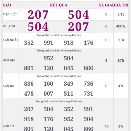
GIẢI
KẾT QUẢ
SL GIẢI
GIÁ TRỊ
207
504
0
2 Tỷ
ĐẶC BIỆT
504
207
0
400Tr
PHỤ ĐB
Trùng 2 bộ ba số bất kỳ trong 4 bộ sau
0
30Tr
GIẢI NHẤT
352
991
918
176
Trùng 2 bộ ba số bất kỳ trong 6 bộ sau
952
504
3
10Tr
GIẢI NHÌ
805
120
045
866
Trùng 2 bộ ba số bất kỳ trong 8 bộ sau
886
160
849
736
8
4Tr
GIẢI BA
478
007
511
731
Trùng 2 bộ ba số bất kỳ trong 20 bộ sau
207
504
352
991
918
176
952
504
48
1Tr
GIẢI TƯ
805
120
045
866