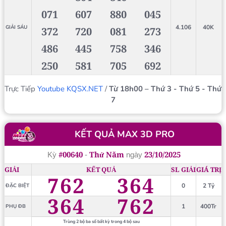
071
607
880
045
4.106
40K
GIẢI SÁU
372
720
081
273
486
445
758
346
250
581
705
692
Trực Tiếp
Youtube KQSX.NET
/
Từ 18h00 – Thứ 3 - Thứ 5 - Thứ
7
KẾT QUẢ MAX 3D PRO
#00640
Thứ Năm
23/10/2025
Kỳ
-
ngày
GIẢI
KẾT QUẢ
SL GIẢI
GIÁ TRỊ
762
364
0
2 Tỷ
ĐẶC BIỆT
364
762
1
400Tr
PHỤ ĐB
Trùng 2 bộ ba số bất kỳ trong 4 bộ sau