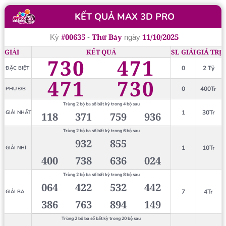
KẾT QUẢ MAX 3D PRO
#00635
Thứ Bảy
11/10/2025
Kỳ
-
ngày
GIẢI
KẾT QUẢ
SL GIẢI
GIÁ TRỊ
730
471
0
2 Tỷ
ĐẶC BIỆT
471
730
0
400Tr
PHỤ ĐB
Trùng 2 bộ ba số bất kỳ trong 4 bộ sau
1
30Tr
GIẢI NHẤT
118
371
759
936
Trùng 2 bộ ba số bất kỳ trong 6 bộ sau
932
855
1
10Tr
GIẢI NHÌ
400
738
636
024
Trùng 2 bộ ba số bất kỳ trong 8 bộ sau
064
422
532
442
7
4Tr
GIẢI BA
386
763
894
149
Trùng 2 bộ ba số bất kỳ trong 20 bộ sau