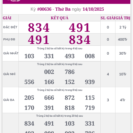
#00636
Thứ Ba
14/10/2025
Kỳ
-
ngày
GIẢI
KẾT QUẢ
SL GIẢI
GIÁ TRỊ
834
491
0
2 Tỷ
ĐẶC BIỆT
491
834
0
400Tr
PHỤ ĐB
Trùng 2 bộ ba số bất kỳ trong 4 bộ sau
0
30Tr
GIẢI NHẤT
103
331
493
008
Trùng 2 bộ ba số bất kỳ trong 6 bộ sau
002
786
4
10Tr
GIẢI NHÌ
556
166
152
939
Trùng 2 bộ ba số bất kỳ trong 8 bộ sau
205
666
872
115
3
4Tr
GIẢI BA
170
391
818
719
Trùng 2 bộ ba số bất kỳ trong 20 bộ sau
834
491
103
331