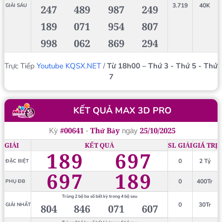
3.719
40K
GIẢI SÁU
247
489
987
249
189
071
954
807
998
062
869
294
Trực Tiếp
Youtube KQSX.NET
/
Từ 18h00 – Thứ 3 - Thứ 5 - Thứ
7
KẾT QUẢ MAX 3D PRO
#00641
Thứ Bảy
25/10/2025
Kỳ
-
ngày
GIẢI
KẾT QUẢ
SL GIẢI
GIÁ TRỊ
189
697
0
2 Tỷ
ĐẶC BIỆT
697
189
0
400Tr
PHỤ ĐB
Trùng 2 bộ ba số bất kỳ trong 4 bộ sau
0
30Tr
GIẢI NHẤT
804
846
071
607