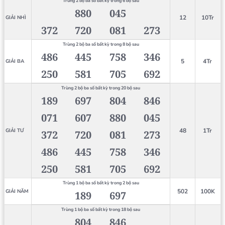
Trùng 2 bộ ba số bất kỳ trong 6 bộ sau
880
045
12
10Tr
GIẢI NHÌ
372
720
081
273
Trùng 2 bộ ba số bất kỳ trong 8 bộ sau
486
445
758
346
5
4Tr
GIẢI BA
250
581
705
692
Trùng 2 bộ ba số bất kỳ trong 20 bộ sau
189
697
804
846
071
607
880
045
48
1Tr
GIẢI TƯ
372
720
081
273
486
445
758
346
250
581
705
692
Trùng 1 bộ ba số bất kỳ trong 2 bộ sau
502
100K
GIẢI NĂM
189
697
Trùng 1 bộ ba số bất kỳ trong 18 bộ sau
804
846