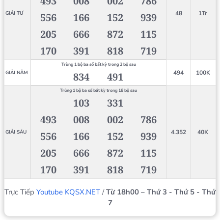
493
008
002
786
48
1Tr
GIẢI TƯ
556
166
152
939
205
666
872
115
170
391
818
719
Trùng 1 bộ ba số bất kỳ trong 2 bộ sau
494
100K
GIẢI NĂM
834
491
Trùng 1 bộ ba số bất kỳ trong 18 bộ sau
103
331
493
008
002
786
4.352
40K
GIẢI SÁU
556
166
152
939
205
666
872
115
170
391
818
719
Trực Tiếp
Youtube KQSX.NET
/
Từ 18h00 – Thứ 3 - Thứ 5 - Thứ
7