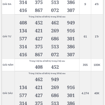
314
375
513
386
9
4Tr
GIẢI BA
416
867
072
307
Trùng 2 bộ ba số bất kỳ trong 20 bộ sau
408
452
462
949
134
421
269
916
61
1Tr
GIẢI TƯ
577
427
686
301
314
375
513
386
416
867
072
307
Trùng 1 bộ ba số bất kỳ trong 2 bộ sau
355
100K
GIẢI NĂM
408
452
Trùng 1 bộ ba số bất kỳ trong 18 bộ sau
462
949
134
421
269
916
4.274
40K
GIẢI SÁU
577
427
686
301
314
375
513
386