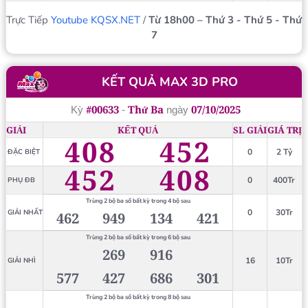
Trực Tiếp
Youtube KQSX.NET
/
Từ 18h00 – Thứ 3 - Thứ 5 - Thứ
7
KẾT QUẢ MAX 3D PRO
#00633
Thứ Ba
07/10/2025
Kỳ
-
ngày
GIẢI
KẾT QUẢ
SL GIẢI
GIÁ TRỊ
408
452
0
2 Tỷ
ĐẶC BIỆT
452
408
0
400Tr
PHỤ ĐB
Trùng 2 bộ ba số bất kỳ trong 4 bộ sau
0
30Tr
GIẢI NHẤT
462
949
134
421
Trùng 2 bộ ba số bất kỳ trong 6 bộ sau
269
916
16
10Tr
GIẢI NHÌ
577
427
686
301
Trùng 2 bộ ba số bất kỳ trong 8 bộ sau