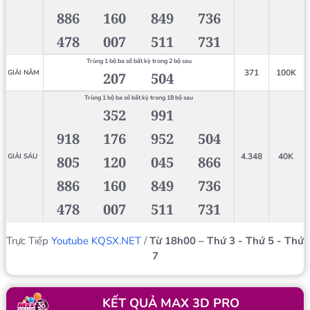
886
160
849
736
478
007
511
731
Trùng 1 bộ ba số bất kỳ trong 2 bộ sau
371
100K
GIẢI NĂM
207
504
Trùng 1 bộ ba số bất kỳ trong 18 bộ sau
352
991
918
176
952
504
4.348
40K
GIẢI SÁU
805
120
045
866
886
160
849
736
478
007
511
731
Trực Tiếp
Youtube KQSX.NET
/
Từ 18h00 – Thứ 3 - Thứ 5 - Thứ
7
KẾT QUẢ MAX 3D PRO