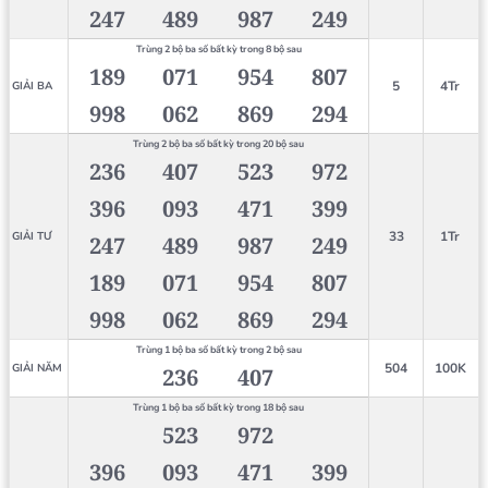
247
489
987
249
Trùng 2 bộ ba số bất kỳ trong 8 bộ sau
189
071
954
807
5
4Tr
GIẢI BA
998
062
869
294
Trùng 2 bộ ba số bất kỳ trong 20 bộ sau
236
407
523
972
396
093
471
399
33
1Tr
GIẢI TƯ
247
489
987
249
189
071
954
807
998
062
869
294
Trùng 1 bộ ba số bất kỳ trong 2 bộ sau
504
100K
GIẢI NĂM
236
407
Trùng 1 bộ ba số bất kỳ trong 18 bộ sau
523
972
396
093
471
399