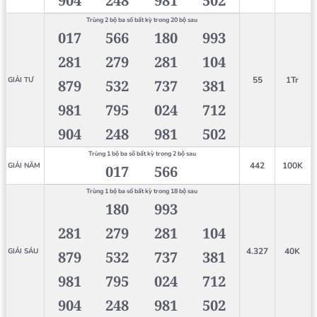
904
248
981
502
Trùng 2 bộ ba số bất kỳ trong 20 bộ sau
017
566
180
993
281
279
281
104
55
1Tr
GIẢI TƯ
879
532
737
381
981
795
024
712
904
248
981
502
Trùng 1 bộ ba số bất kỳ trong 2 bộ sau
442
100K
GIẢI NĂM
017
566
Trùng 1 bộ ba số bất kỳ trong 18 bộ sau
180
993
281
279
281
104
4.327
40K
GIẢI SÁU
879
532
737
381
981
795
024
712
904
248
981
502