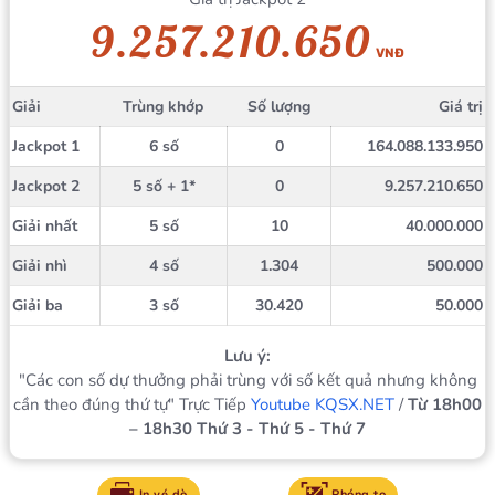
9.257.210.650
VNĐ
Giải
Trùng khớp
Số lượng
Giá trị
Jackpot 1
6 số
0
164.088.133.950
Jackpot 2
5 số + 1*
0
9.257.210.650
Giải nhất
5 số
10
40.000.000
Giải nhì
4 số
1.304
500.000
Giải ba
3 số
30.420
50.000
Lưu ý:
"Các con số dự thưởng phải trùng với số kết quả nhưng không
cần theo đúng thứ tự" Trực Tiếp
Youtube KQSX.NET
/
Từ 18h00
– 18h30 Thứ 3 - Thứ 5 - Thứ 7
In vé dò
Phóng to