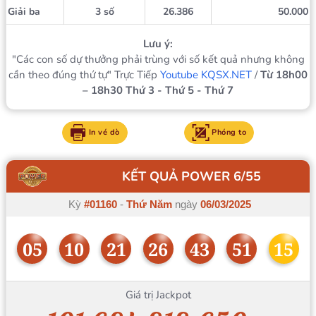
Giải ba
3 số
26.386
50.000
Lưu ý:
"Các con số dự thưởng phải trùng với số kết quả nhưng không
cần theo đúng thứ tự" Trực Tiếp
Youtube KQSX.NET
/
Từ 18h00
– 18h30 Thứ 3 - Thứ 5 - Thứ 7
In vé dò
Phóng to
KẾT QUẢ POWER 6/55
Kỳ
#01160
-
Thứ Năm
ngày
06/03/2025
05
10
21
26
43
51
15
Giá trị Jackpot