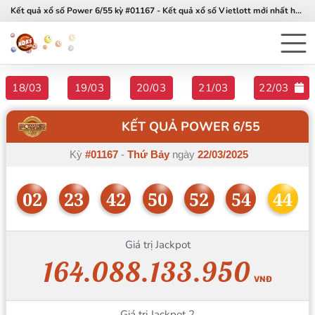
Kết quả xổ số Power 6/55 kỳ #01167 - Kết quả xổ số Vietlott mới nhất hôm nay
18/03
19/03
20/03
21/03
22/03
KẾT QUẢ POWER 6/55
Kỳ
#01167
-
Thứ Bảy
ngày
22/03/2025
02
23
42
50
52
54
44
Giá trị Jackpot
164.088.133.950
VNĐ
Giá trị Jackpot 2