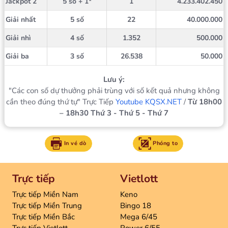
Jackpot 2
5 số + 1*
1
4.233.402.450
Giải nhất
5 số
22
40.000.000
Giải nhì
4 số
1.352
500.000
Giải ba
3 số
26.538
50.000
Lưu ý:
"Các con số dự thưởng phải trùng với số kết quả nhưng không
cần theo đúng thứ tự" Trực Tiếp
Youtube KQSX.NET
/
Từ 18h00
– 18h30 Thứ 3 - Thứ 5 - Thứ 7
In vé dò
Phóng to
Trực tiếp
Vietlott
Trực tiếp Miền Nam
Keno
Trực tiếp Miền Trung
Bingo 18
Trực tiếp Miền Bắc
Mega 6/45