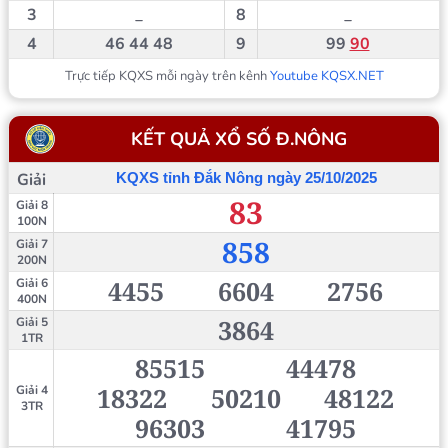
3
_
8
_
4
46
44
48
9
99
90
Trực tiếp KQXS mỗi ngày trên kênh
Youtube KQSX.NET
KẾT QUẢ XỔ SỐ
Đ.NÔNG
Giải
KQXS tỉnh Đắk Nông ngày 25/10/2025
83
Giải 8
100N
858
Giải 7
200N
4455
6604
2756
Giải 6
400N
3864
Giải 5
1TR
85515
44478
18322
50210
48122
Giải 4
3TR
96303
41795