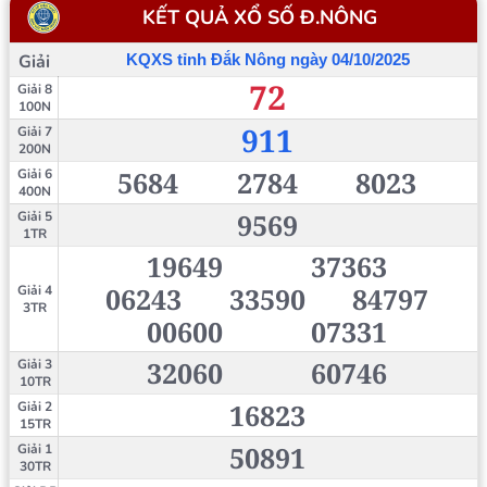
KẾT QUẢ XỔ SỐ
Đ.NÔNG
Giải
KQXS tỉnh Đắk Nông ngày 04/10/2025
72
Giải 8
100N
911
Giải 7
200N
5684
2784
8023
Giải 6
400N
9569
Giải 5
1TR
19649
37363
06243
33590
84797
Giải 4
3TR
00600
07331
32060
60746
Giải 3
10TR
16823
Giải 2
15TR
50891
Giải 1
30TR