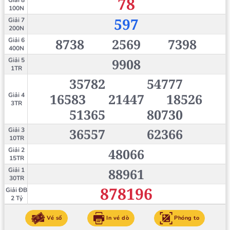
78
Giải 8
100N
597
Giải 7
200N
8738
2569
7398
Giải 6
400N
9908
Giải 5
1TR
35782
54777
16583
21447
18526
Giải 4
3TR
51365
80730
36557
62366
Giải 3
10TR
48066
Giải 2
15TR
88961
Giải 1
30TR
878196
Giải ĐB
2 Tỷ
Vé số
In vé dò
Phóng to