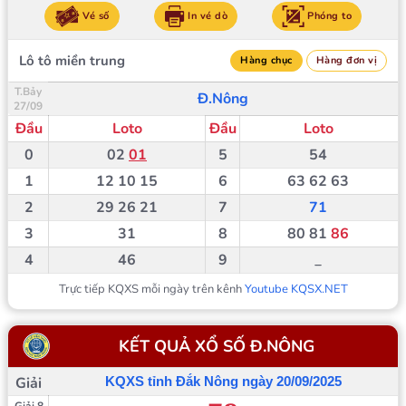
Vé số
In vé dò
Phóng to
Lô tô miền trung
Hàng chục
Hàng đơn vị
T.Bảy
Đ.Nông
27/09
Đầu
Loto
Đầu
Loto
0
02
01
5
54
1
12
10
15
6
63
62
63
2
29
26
21
7
71
3
31
8
80
81
86
4
46
9
_
Trực tiếp KQXS mỗi ngày trên kênh
Youtube KQSX.NET
KẾT QUẢ XỔ SỐ
Đ.NÔNG
Giải
KQXS tỉnh Đắk Nông ngày 20/09/2025