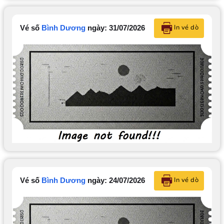
In vé dò
Vé số
Bình Dương
ngày: 31/07/2026
In vé dò
Vé số
Bình Dương
ngày: 24/07/2026