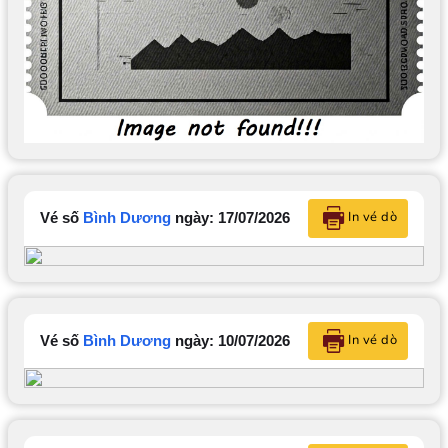
In vé dò
Vé số
Bình Dương
ngày: 17/07/2026
In vé dò
Vé số
Bình Dương
ngày: 10/07/2026