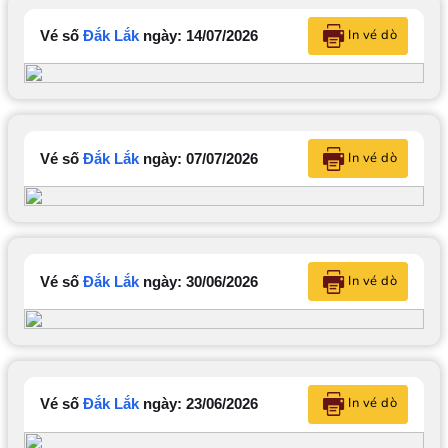
In vé dò
Vé số
Đắk Lắk
ngày: 14/07/2026
In vé dò
Vé số
Đắk Lắk
ngày: 07/07/2026
In vé dò
Vé số
Đắk Lắk
ngày: 30/06/2026
In vé dò
Vé số
Đắk Lắk
ngày: 23/06/2026