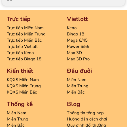
Trực tiếp
Vietlott
Trực tiếp Miền Nam
Keno
Trực tiếp Miền Trung
Bingo 18
Trực tiếp Miền Bắc
Mega 6/45
Trực tiếp Vietlott
Power 6/55
Trực tiếp Keno
Max 3D
Trực tiếp Bingo 18
Max 3D Pro
Kiến thiết
Đầu đuôi
KQXS Miền Nam
Miền Nam
KQXS Miền Trung
Miền Trung
KQXS Miền Bắc
Miền Bắc
Thống kê
Blog
Miền Nam
Thông tin tổng hợp
Miền Trung
Hướng dẫn cách chơi
Miền Bắc
Quy định đổi thưởng