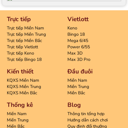
Trực tiếp
Vietlott
Trực tiếp Miền Nam
Keno
Trực tiếp Miền Trung
Bingo 18
Trực tiếp Miền Bắc
Mega 6/45
Trực tiếp Vietlott
Power 6/55
Trực tiếp Keno
Max 3D
Trực tiếp Bingo 18
Max 3D Pro
Kiến thiết
Đầu đuôi
KQXS Miền Nam
Miền Nam
KQXS Miền Trung
Miền Trung
KQXS Miền Bắc
Miền Bắc
Thống kê
Blog
Miền Nam
Thông tin tổng hợp
Miền Trung
Hướng dẫn cách chơi
Miền Bắc
Quy định đổi thưởng