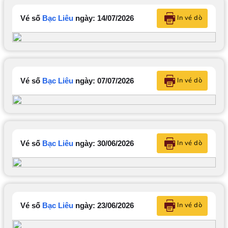
In vé dò
Vé số
Bạc Liêu
ngày: 14/07/2026
In vé dò
Vé số
Bạc Liêu
ngày: 07/07/2026
In vé dò
Vé số
Bạc Liêu
ngày: 30/06/2026
In vé dò
Vé số
Bạc Liêu
ngày: 23/06/2026