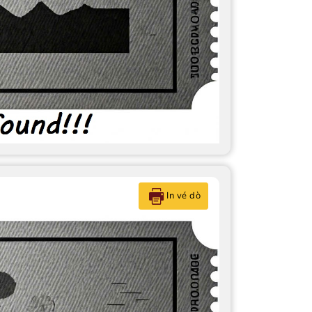
In vé dò