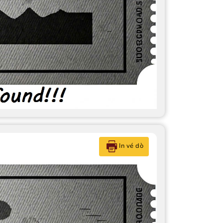
In vé dò