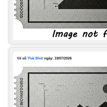
Vé số
Thái Bình
ngày: 19/07/2026