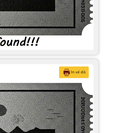
In vé dò