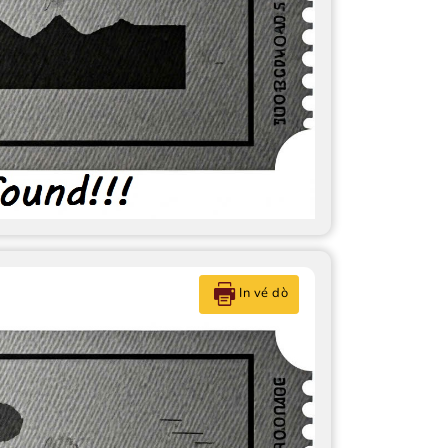
In vé dò