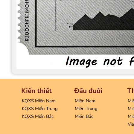
Kiến thiết
Đầu đuôi
T
KQXS Miền Nam
Miền Nam
Mi
KQXS Miền Trung
Miền Trung
Mi
KQXS Miền Bắc
Miền Bắc
Mi
Vie