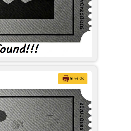
In vé dò