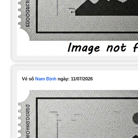
Vé số
Nam Định
ngày: 11/07/2026