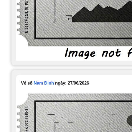
Vé số
Nam Định
ngày: 27/06/2026