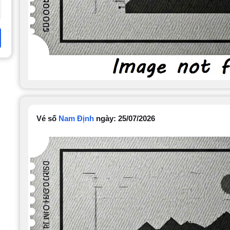
Vé số
Nam Định
ngày: 25/07/2026