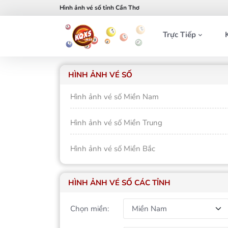
Hình ảnh vé số tỉnh Cần Thơ
Trực Tiếp
HÌNH ẢNH VÉ SỐ
Hình ảnh vé số Miền Nam
Hình ảnh vé số Miền Trung
Hình ảnh vé số Miền Bắc
HÌNH ẢNH VÉ SỐ CÁC TỈNH
Chọn miền: