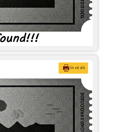
In vé dò