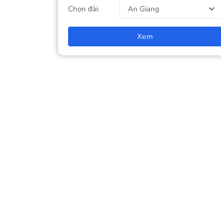
Chọn đài:
Xem