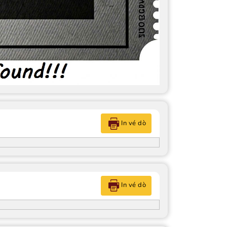
In vé dò
In vé dò