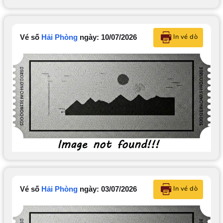
In vé dò
Vé số
Hải Phòng
ngày: 10/07/2026
In vé dò
Vé số
Hải Phòng
ngày: 03/07/2026