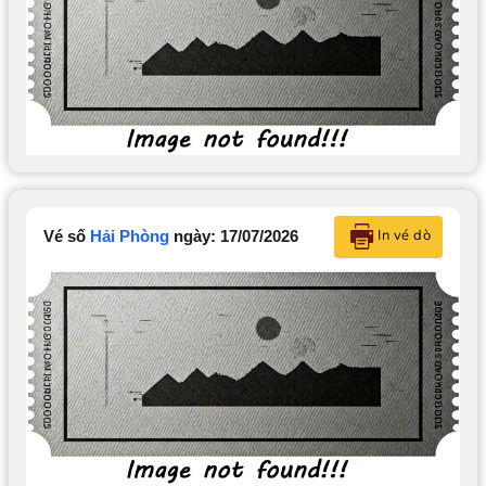
In vé dò
Vé số
Hải Phòng
ngày: 17/07/2026