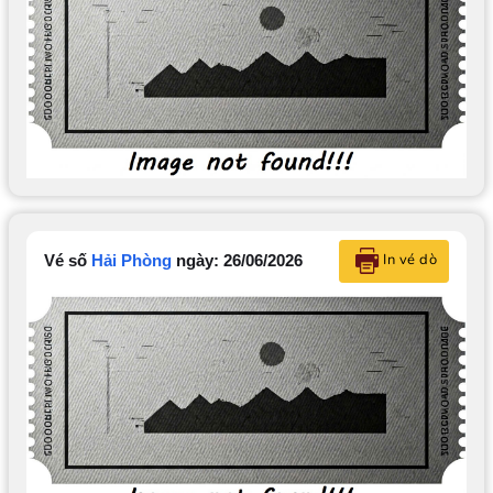
In vé dò
Vé số
Hải Phòng
ngày: 26/06/2026