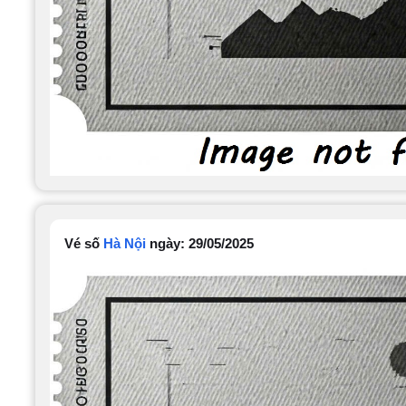
Vé số
Hà Nội
ngày: 29/05/2025