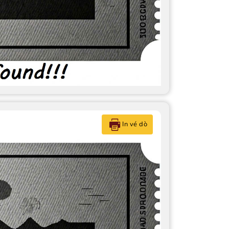
In vé dò