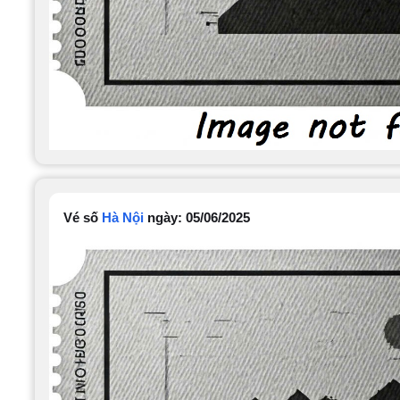
Vé số
Hà Nội
ngày: 05/06/2025