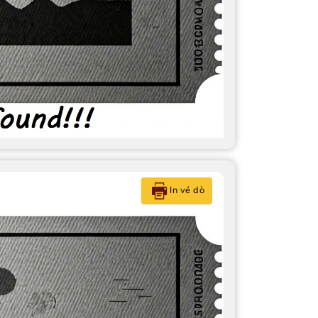
In vé dò