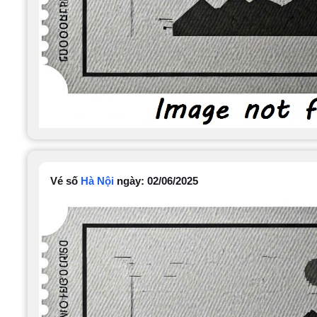
Vé số
Hà Nội
ngày: 02/06/2025