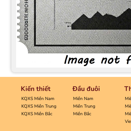
Kiến thiết
Đầu đuôi
T
KQXS Miền Nam
Miền Nam
Mi
KQXS Miền Trung
Miền Trung
Mi
KQXS Miền Bắc
Miền Bắc
Mi
Vie