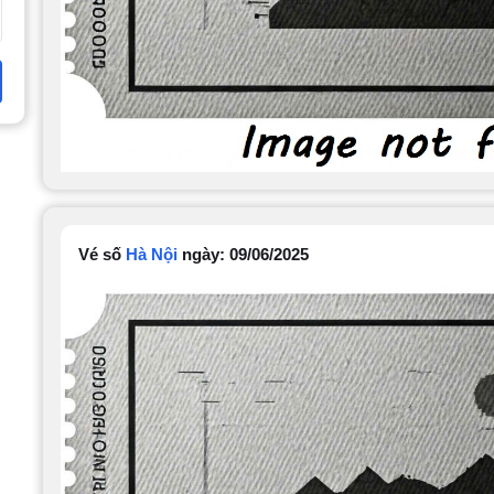
Vé số
Hà Nội
ngày: 09/06/2025