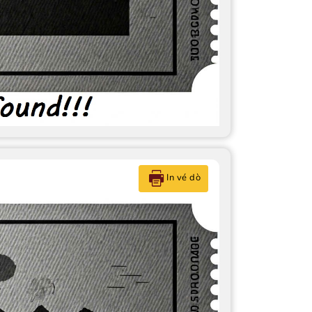
In vé dò