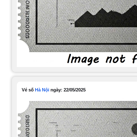
Vé số
Hà Nội
ngày: 22/05/2025